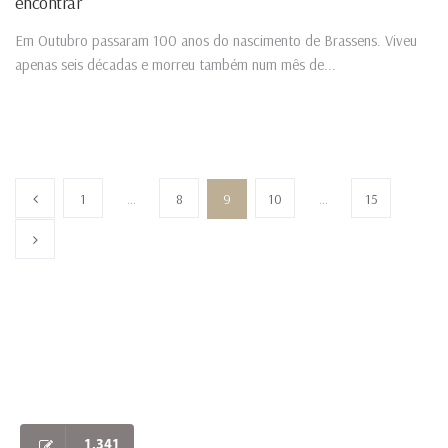
encontrar
Em Outubro passaram 100 anos do nascimento de Brassens. Viveu
apenas seis décadas e morreu também num mês de...
1
…
8
9
10
…
15
1,341