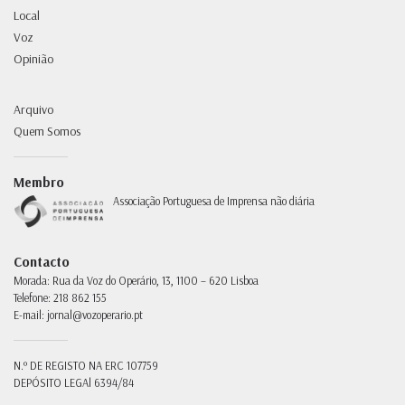
Local
Voz
Opinião
Arquivo
Quem Somos
Membro
Associação Portuguesa de Imprensa não diária
Contacto
Morada:
Rua da Voz do Operário, 13, 1100 – 620 Lisboa
Telefone:
218 862 155
E-mail:
jornal@vozoperario.pt
N.º DE REGISTO NA ERC
107759
DEPÓSITO LEGAl
6394/84