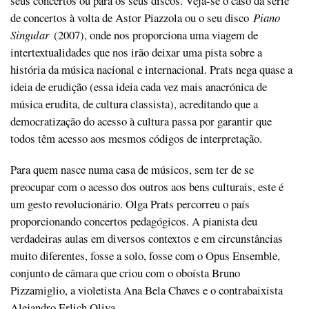
seus concertos ou para os seus discos. Veja-se o caso da série
de concertos à volta de Astor Piazzola ou o seu disco
Piano
Singular
(2007), onde nos proporciona uma viagem de
intertextualidades que nos irão deixar uma pista sobre a
história da música nacional e internacional. Prats nega quase a
ideia de erudição (essa ideia cada vez mais anacrónica de
música erudita, de cultura classista), acreditando que a
democratização do acesso à cultura passa por garantir que
todos têm acesso aos mesmos códigos de interpretação.
Para quem nasce numa casa de músicos, sem ter de se
preocupar com o acesso dos outros aos bens culturais, este é
um gesto revolucionário. Olga Prats percorreu o país
proporcionando concertos pedagógicos. A pianista deu
verdadeiras aulas em diversos contextos e em circunstâncias
muito diferentes, fosse a solo, fosse com o Opus Ensemble,
conjunto de câmara que criou com o oboísta Bruno
Pizzamiglio, a violetista Ana Bela Chaves e o contrabaixista
Alejandro Erlich Oliva.