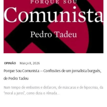
Março 8, 2026
OPINIÃO
Porque Sou Comunista — Confissões de um jornalista burguês,
de Pedro Tadeu
Num tempo de embustes e disfarces, de máscaras e de hipocrisia, da
“moral a juros”, como dizia o Almada...