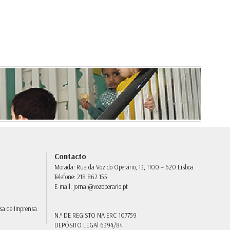
Contacto
Morada:
Rua da Voz do Operário, 13, 1100 – 620 Lisboa
Telefone:
218 862 155
E-mail:
jornal@vozoperario.pt
sa de Imprensa
N.º DE REGISTO NA ERC
107759
DEPÓSITO LEGAl
6394/84