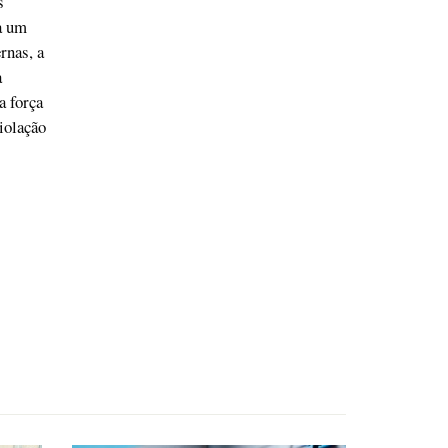
s
a um
rnas, a
a
a força
iolação