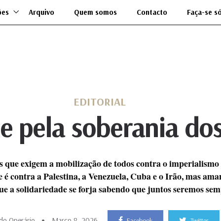
ões
Arquivo
Quem somos
Contacto
Faça-se s
EDITORIAL
 e pela soberania do
que exigem a mobilização de todos contra o imperialismo e
e é contra a Palestina, a Venezuela, Cuba e o Irão, mas am
que a solidariedade se forja sabendo que juntos seremos sem
do Operário
Março 8, 2026
Facebook
Twitter