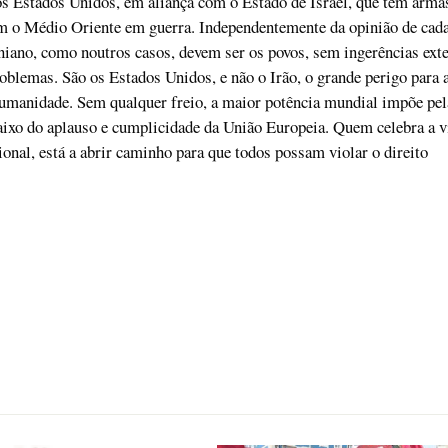
s Estados Unidos, em aliança com o Estado de Israel, que tem arma
am o Médio Oriente em guerra. Independentemente da opinião de cad
niano, como noutros casos, devem ser os povos, sem ingerências exte
roblemas. São os Estados Unidos, e não o Irão, o grande perigo para 
umanidade. Sem qualquer freio, a maior potência mundial impõe pel
aixo do aplauso e cumplicidade da União Europeia. Quem celebra a v
ional, está a abrir caminho para que todos possam violar o direito