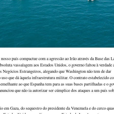
o nosso país compactue com a agressão ao Irão através da Base das La
soluta vassalagem aos Estados Unidos, o governo faltou à verdade a
os Negócios Estrangeiros, alegando que Washington não tem de dar
o uso que dá àquela infraestrutura militar. O contrato estabelecido c
emelhante ao que Espanha tem para as suas bases partilhadas e o go
nunciou que não ia autorizar ser cúmplice dos ataques a um país so
o em Gaza, do sequestro do presidente da Venezuela e do cerco qua