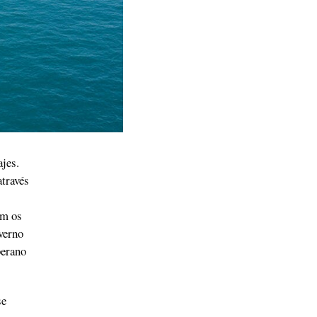
jes.
través
om os
verno
berano
se