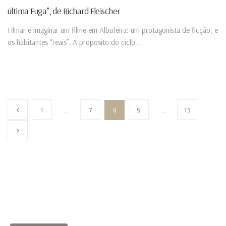
última Fuga”, de Richard Fleischer
Filmar e imaginar um filme em Albufeira: um protagonista de ficção, e
os habitantes “reais”. A propósito do ciclo...
1
…
7
8
9
…
15