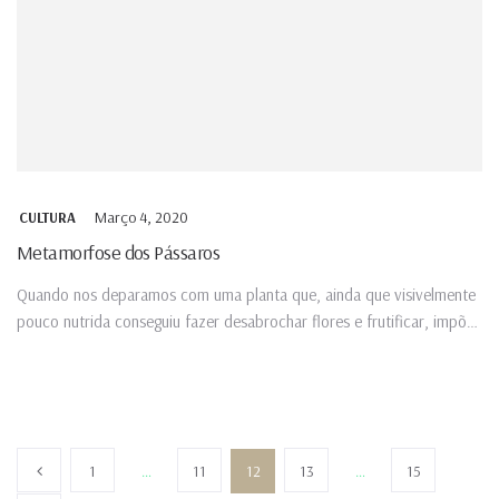
Março 4, 2020
CULTURA
Metamorfose dos Pássaros
Quando nos deparamos com uma planta que, ainda que visivelmente
pouco nutrida conseguiu fazer desabrochar flores e frutificar, impõe-
se...
1
…
11
12
13
…
15