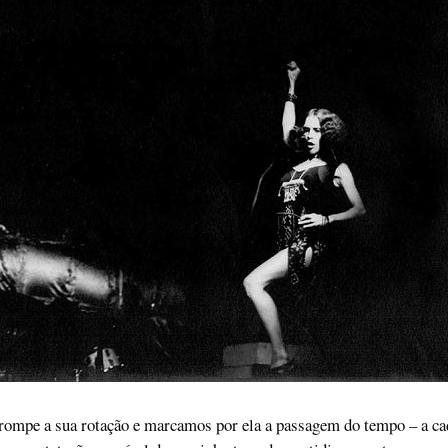
rrompe a sua rotação e marcamos por ela a passagem do tempo – a ca