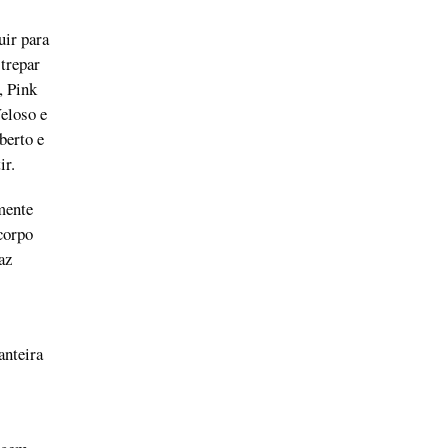
uir para
 trepar
, Pink
eloso e
berto e
tir.
mente
corpo
az
anteira