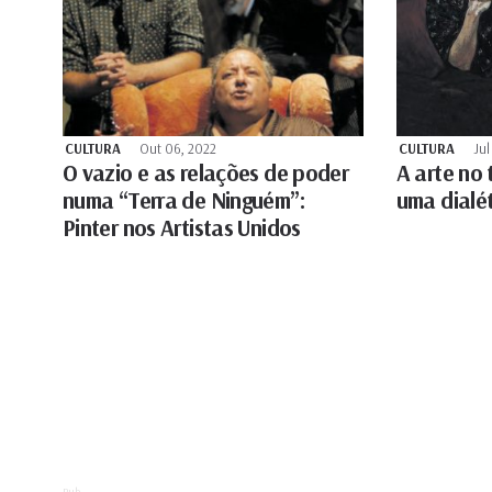
CULTURA
Out 06, 2022
CULTURA
Jul
O vazio e as relações de poder
A arte no
numa “Terra de Ninguém”:
uma dialé
Pinter nos Artistas Unidos
Pub.