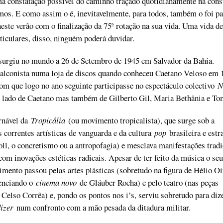
ma constatação possível do caminho traçado quotidianamente na cons
os. E como assim o é, inevitavelmente, para todos, também o foi pa
este verão com o finalização da 75ª rotação na sua vida. Uma vida de
ticulares, disso, ninguém poderá duvidar.
surgiu no mundo a 26 de Setembro de 1945 em Salvador da Bahia.
alconista numa loja de discos quando conheceu Caetano Veloso em 
om que logo no ano seguinte participasse no espectáculo colectivo
N
o lado de Caetano mas também de Gilberto Gil, Maria Bethânia e To
rnável da
Tropicália
(ou movimento tropicalista), que surge sob a
s correntes artísticas de vanguarda e da cultura
pop
brasileira e estr
oll, o concretismo ou a antropofagia) e mesclava manifestações tradi
com inovações estéticas radicais. Apesar de ter feito da música o seu
imento passou pelas artes plásticas (sobretudo na figura de Hélio Oit
uenciando o
cinema novo
de Gláuber Rocha) e pelo teatro (nas peças
 Celso Corrêa) e, pondo os pontos nos i’s, serviu sobretudo para diz
dizer
num confronto com a mão pesada da ditadura militar.