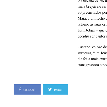
Na década de 70, 
mais brejeira e ca
80 preenchidos por
Maia; e um fecho 
retorno às suas or
Tom Jobim – que d
decidiu ser cantor
Caetano Veloso des
surpresa, “um João
ela foi a mais extr
transgressora e po
Facebook
Twitter