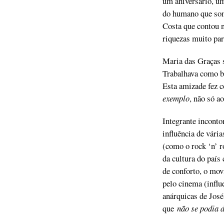
um aniversário, u
do humano que som
Costa que contou n
riquezas muito par
Maria das Graças 
Trabalhava como b
Esta amizade fez c
exemplo
, não só a
Integrante inconto
influência de vária
(como o rock ‘n’ r
da cultura do país 
de conforto, o mov
pelo cinema (infl
anárquicas de José
que
não se podia 