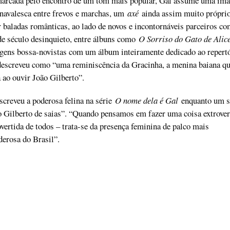
marcada pelo encontro de um tom mais popular, Gal assume uma im
rnavalesca entre frevos e marchas, um
axé
ainda assim muito própri
 baladas românticas, ao lado de novos e incontornáveis parceiros c
de século desinquieto, entre álbuns como
O Sorriso do Gato de Ali
igens bossa-novistas com um álbum inteiramente dedicado ao repertó
escreveu como “uma reminiscência da Gracinha, a menina baiana q
a ao ouvir João Gilberto”.
creveu a poderosa felina na série
O nome dela é Gal
enquanto um s
 Gilberto de saias”. “Quando pensamos em fazer uma coisa extrover
overtida de todos – trata-se da presença feminina de palco mais
derosa do Brasil”.