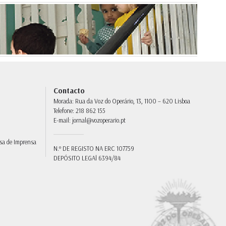
Contacto
Morada:
Rua da Voz do Operário, 13, 1100 – 620 Lisboa
Telefone:
218 862 155
E-mail:
jornal@vozoperario.pt
sa de Imprensa
N.º DE REGISTO NA ERC
107759
DEPÓSITO LEGAl
6394/84