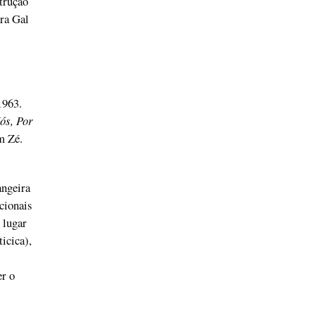
trução
ra Gal
1963.
ós, Por
m Zé.
angeira
cionais
 lugar
icica),
er o