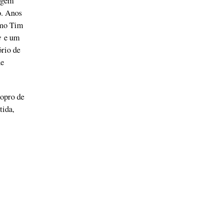
agem
o. Anos
omo Tim
ce
e um
rio de
ue
opro de
tida,