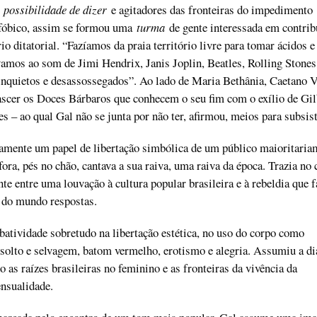
a
possibilidade de dizer
e agitadores das fronteiras do impedimento
rofóbico, assim se formou uma
turma
de gente interessada em contrib
io ditatorial. “Fazíamos da praia território livre para tomar ácidos e
amos ao som de Jimi Hendrix, Janis Joplin, Beatles, Rolling Stones
inquietos e desassossegados”. Ao lado de Maria Bethânia, Caetano V
ascer os Doces Bárbaros que conhecem o seu fim com o exílio de Gil
 – ao qual Gal não se junta por não ter, afirmou, meios para subsis
amente um papel de libertação simbólica de um público maioritaria
ora, pés no chão, cantava a sua raiva, uma raiva da época. Trazia no 
te entre uma louvação à cultura popular brasileira e à rebeldia que f
a do mundo respostas.
atividade sobretudo na libertação estética, no uso do corpo como
solto e selvagem, batom vermelho, erotismo e alegria. Assumiu a di
 as raízes brasileiras no feminino e as fronteiras da vivência da
ensualidade.