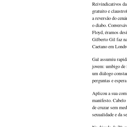
Reivindicativos d
gratuito e claust
a reversão do cenár
o diabo. Conversáv
Floyd, éramos des
Gilberto Gil faz n
Caetano em Londres
Gal assumiu rapid
jovem: umbigo de f
um diálogo constan
perguntas e esper
Aplicou a sua comb
manifesto. Cabelo 
de cruzar sem medo
sexualidade e da s