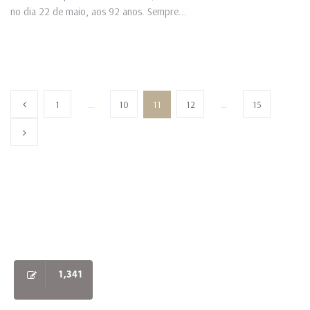
no dia 22 de maio, aos 92 anos. Sempre...
1
…
10
11
12
…
15
1,341