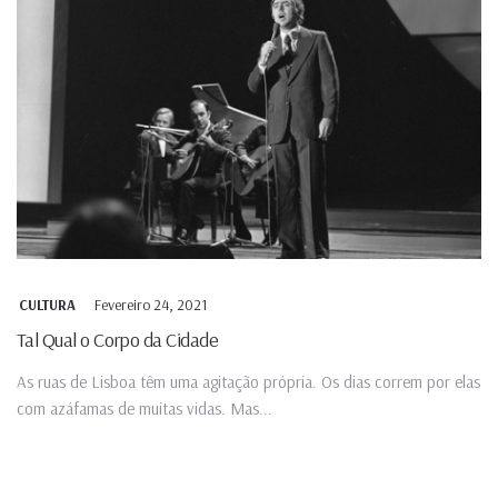
Fevereiro 24, 2021
CULTURA
Tal Qual o Corpo da Cidade
As ruas de Lisboa têm uma agitação própria. Os dias correm por elas
com azáfamas de muitas vidas. Mas...