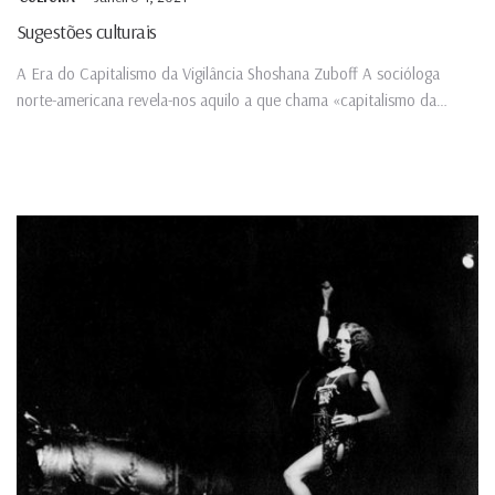
Sugestões culturais
A Era do Capitalismo da Vigilância Shoshana Zuboff A socióloga
norte-americana revela-nos aquilo a que chama «capitalismo da
vigilância»,...