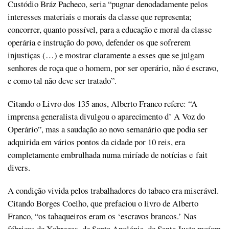
Custódio Bráz Pacheco, seria “pugnar denodadamente pelos
interesses materiais e morais da classe que representa;
concorrer, quanto possível, para a educação e moral da classe
operária e instrução do povo, defender os que sofrerem
injustiças (…) e mostrar claramente a esses que se julgam
senhores de roça que o homem, por ser operário, não é escravo,
e como tal não deve ser tratado”.
Citando o Livro dos 135 anos, Alberto Franco refere: “A
imprensa generalista divulgou o aparecimento d’ A Voz do
Operário”, mas a saudação ao novo semanário que podia ser
adquirida em vários pontos da cidade por 10 reis, era
completamente embrulhada numa miríade de notícias e fait
divers.
A condição vivida pelos trabalhadores do tabaco era miserável.
Citando Borges Coelho, que prefaciou o livro de Alberto
Franco, “os tabaqueiros eram os ‘escravos brancos.’ Nas
fábricas de Xabregas, de Santa Apolónia, de Santa Justa moíam