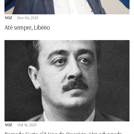
VOZ
Dez 04, 2025
Até sempre, Libério
VOZ
Out 14, 2025