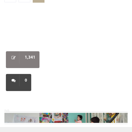
1,341
0
Pub.