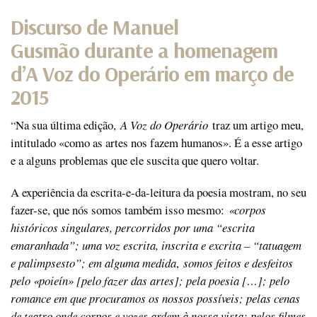
Discurso de Manuel
Gusmão durante a homenagem
d’A Voz do Operário em março de
2015
“
Na sua última edição,
A Voz do Operário
traz um artigo meu,
intitulado «como as artes nos fazem humanos». É a esse artigo
e a alguns problemas que ele suscita que quero voltar.
A experiência da escrita-e-da-leitura da poesia mostram, no seu
fazer-se, que nós somos também isso mesmo:
«corpos
históricos singulares, percorridos por uma “escrita
emaranhada”; uma voz escrita, inscrita e excrita – “tatuagem
e palimpsesto”; em alguma medida
,
somos feitos e desfeitos
pelo «poieín» [pelo fazer das artes]; pela poesia […]; pelo
romance em que procuramos os nossos possíveis; pelas cenas
de teatro onde corpos e vozes ardem à nossa vista; pelos filmes