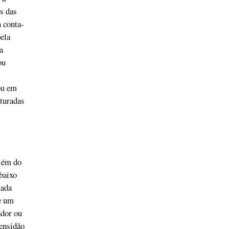
is das
 conta-
ela
a
ou
ou em
pturadas
além do
baixo
tada
e um
ador ou
mensidão