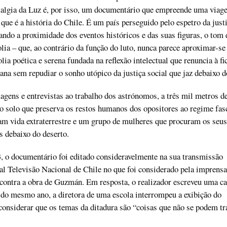
talgia da Luz é, por isso, um documentário que empreende uma viag
que é a história do Chile. É um país perseguido pelo espetro da just
ando a proximidade dos eventos históricos e das suas figuras, o tom
lia – que, ao contrário da função do luto, nunca parece aproximar-s
ia poética e serena fundada na reflexão intelectual que renuncia à fi
na sem repudiar o sonho utópico da justiça social que jaz debaixo d
agens e entrevistas ao trabalho dos astrónomos, a três mil metros de
o solo que preserva os restos humanos dos opositores ao regime fas
am vida extraterrestre e um grupo de mulheres que procuram os seus
s debaixo do deserto.
, o documentário foi editado consideravelmente na sua transmissão
nal Televisão Nacional de Chile no que foi considerado pela imprens
contra a obra de Guzmán. Em resposta, o realizador escreveu uma ca
do mesmo ano, a diretora de uma escola interrompeu a exibição do
onsiderar que os temas da ditadura são “coisas que não se podem tr