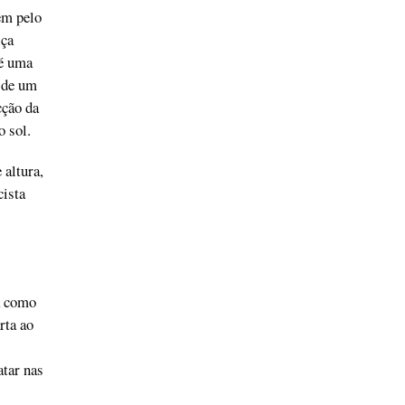
em pelo
iça
 é uma
e de um
cção da
o sol.
 altura,
cista
a como
rta ao
atar nas