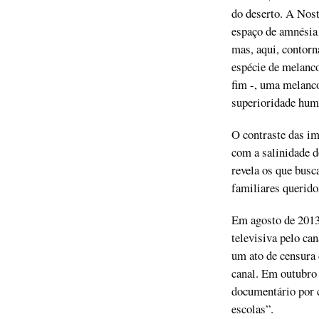
do deserto. A Nos
espaço de amnésia 
mas, aqui, contorn
espécie de melanco
fim -, uma melancol
superioridade huma
O contraste das im
com a salinidade d
revela os que busc
familiares querido
Em agosto de 2013
televisiva pelo ca
um ato de censura 
canal. Em outubro 
documentário por c
escolas”.