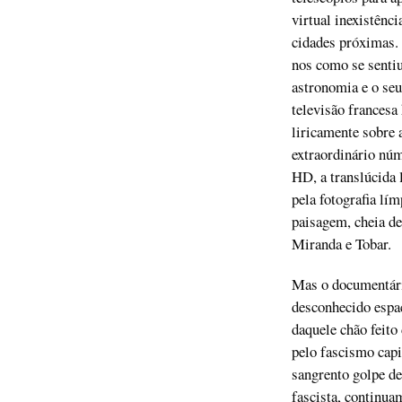
virtual inexistênci
cidades próximas. 
nos como se sentiu
astronomia e o seu
televisão francesa
liricamente sobre 
extraordinário nú
HD, a translúcida 
pela fotografia lí
paisagem, cheia de
Miranda e Tobar.
Mas o documentári
desconhecido espac
daquele chão feito 
pelo fascismo cap
sangrento golpe de
fascista, continua