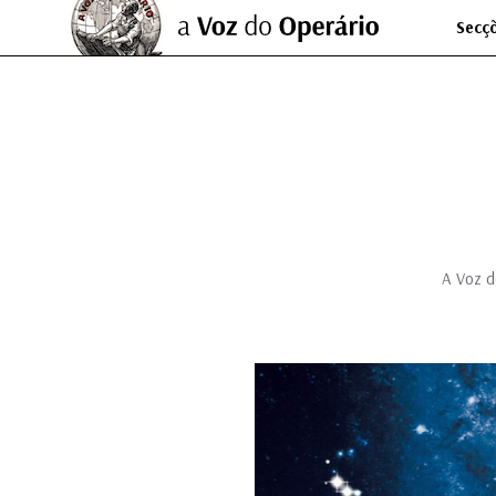
Secç
A Voz d