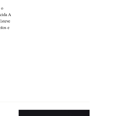
 o
ecida A
Esteve
olos e