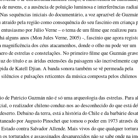
a de nuvens, e a ausência de poluição luminosa e interferências radia
Nas sequências iniciais do documentário, a voz aprazível de Guzmán
 atraído pela região como consequência do seu fascínio em criança p
 entusiasmo por Júlio Verne – o tema de um filme que realizou para 
 há alguns anos (Mon Jules Verne, 2005) -, fascínio que agora regist
a magnificência dos céus atacamenhos, donde o olho nu pode ver um
mero de estrelas e constelações. No primeiro filme que Guzmán grav
luz do título e as áridas extensões da paisagem são incrivelmente ca
mpida de Katell Djian. A banda sonora também se vê permeada pela
 silêncios e pulsações reticentes da música composta pelos chilenos
o de Patricio Guzmán não é só uma arqueologia das estrelas. Para 
ial, o realizador chileno conduz-nos ao desconhecido do que está de
deserto. Debaixo da terra, está a história do Chile e da barbárie desa
itaneado por Augusto Pinochet que tomou o poder em 1973 através d
 Estado contra Salvador Allende. Mais vivos do que qualquer tortur
m os torturados e assassinados desaparecidos não se sabe onde na i