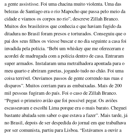
a gente assistisse. Foi uma chacina muito violenta. Uma das
belezas de Santiago era o rio Mapocho que passa pelo meio da
cidade e víamos os corpos no rio”, descreve Zillah Branco.
Muitos dos brasileiros que conhecia e que haviam fugido da
ditadura no Brasil foram presos e torturados. Conseguiu que o
pai dos seus filhos os viesse buscar e no dia seguinte a casa foi
invadida pela polícia. “Bebi um whiskey que me ofereceram e
acordei de madrugada com a polícia dentro de casa. Entraram
super armados. Instalaram uma metralhadora apontada para o
meu quarto e abriram gavetas, jogando tudo no chão. Foi uma
coisa terrível. Ouvíamos passos de gente correndo nas ruas e
disparos”. Muitos corriam para as embaixadas. Mais de 200
mil pessoas fugiram do país. Foi o caso de Zillah Branco.
“Peguei o primeiro avião que foi possível pegar. Os aviões
escasseavam e escolhi Lima porque era o mais barato. Cheguei
bastante abalada sem saber o que estava a fazer”. Mais tarde, já
no Brasil, depois de ser despedida do jornal em que trabalhava
por ser comunista, partiu para Lisboa. “Estávamos a ouvir a