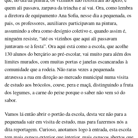
quem ali passava, zarpava da trincha e aí vai. Ora, como lembra
a diretora de equipamento Ana Sofia, nesse dia a pequenada, os
pais, os professores, auxiliares participavam na pintura,
assumindo a obra como desígnio coletivo e, quando assim é,
ninguém resiste, “até os vizinhos que aqui ali passavam
juntavam-se à festa”. Ora aqui está como a escola, que acolhe
130 alunos do berçário ao pré-escolar, vai muito para além dos
limites murados, com muitas portas e janelas escancaradas à
comunidade que a rodeia. Não raras vezes a pequenada
atravessa a rua em direção ao mercado municipal numa visita
de estudo aos brócolos, couve, pera e maçã, distinguindo a fruta
dos legumes, a carne do peixe porque o saber não vem só do
sabor.
Vamos lá então abrir o portão da escola, desta vez não para a
pequenada sair em visita de estudo, mas para fazermos nós a
dita reportagem. Curioso, anotamos logo à entrada, esta escola
tem mais espaço exterior que interior, mais espaços abertos que