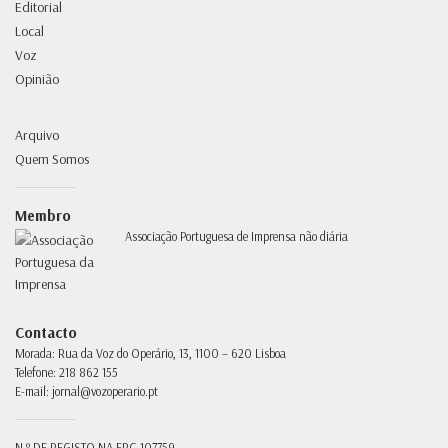
Editorial
Local
Voz
Opinião
Arquivo
Quem Somos
Membro
Associação Portuguesa de Imprensa não diária
Contacto
Morada:
Rua da Voz do Operário, 13, 1100 – 620 Lisboa
Telefone:
218 862 155
E-mail:
jornal@vozoperario.pt
N.º DE REGISTO NA ERC
107759