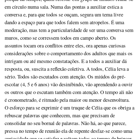
em círculo numa sala. Numa das pontas a auxiliar estica a
conversa e, para que todos se ouçam, segura um tema livre
dando a espaço para que todos falem sem atropelos. É uma
moderação, mas tem a particularidade de ser uma conversa sem
muros, como se corressem todos em campo aberto. Os
assuntos tocam ora conflitos entre eles, ora apenas curiosas
considerações sobre o comportamento dos adultos que mais os
intrigam ou até mesmo constatações. E a todos a auxiliar dá
resposta, ou, suscita a reflexão coletiva. A todos, Célia leva a
sério. Todos são escutados com atenção. Os miúdos do pré-
escolar (4, 5 e 6 anos) vão desinibindo, vão aprendendo a ouvir
os outros que o escutam também com atenção. O tempo ali não
é cronometrado, é ritmado pela maior ou menor desenvoltura.
O esforço para se exprimir é um truque de Célia que os obriga a
rebuscar palavras que conhecem, mas que precisam de
consolidar no seu bornal de palavras. Não há, ao que parece,
pressa no tempo de reunião ela de repente desfaz-se como uma
curiosidade que se satisfez e voltam todos ao tempo de brincar,