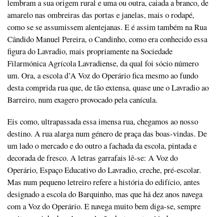
lembram a sua origem rural e uma ou outra, caiada a branco, de
amarelo nas ombreiras das portas e janelas, mais o rodapé,
como se se assumissem alentejanas. E é assim também na Rua
Cândido Manuel Pereira, o Candinho, como era conhecido essa
figura do Lavradio, mais propriamente na Sociedade
Filarmónica Agrícola Lavradiense, da qual foi sócio número
um. Ora, a escola d’A Voz do Operário fica mesmo ao fundo
desta comprida rua que, de tão extensa, quase une o Lavradio ao
Barreiro, num exagero provocado pela canícula.
Eis como, ultrapassada essa imensa rua, chegamos ao nosso
destino. A rua alarga num género de praça das boas-vindas. De
um lado o mercado e do outro a fachada da escola, pintada e
decorada de fresco. A letras garrafais lê-se: A Voz do
Operário, Espaço Educativo do Lavradio, creche, pré-escolar.
Mas num pequeno letreiro refere a história do edifício, antes
designado a escola do Barquinho, mas que há dez anos navega
com a Voz do Operário. E navega muito bem diga-se, sempre