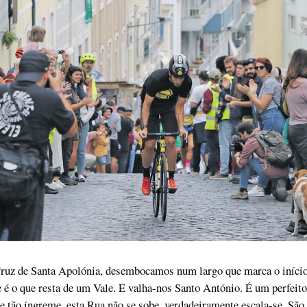
Cruz de Santa Apolónia, desembocamos num largo que marca o início
é o que resta de um Vale. E valha-nos Santo António. É um perfeito
e tão íngreme, esta Rua não se sobe, verdadeiramente escala-se. São