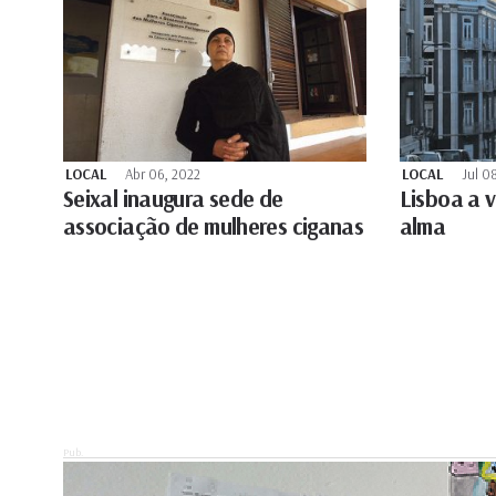
LOCAL
Abr 06, 2022
LOCAL
Jul 0
Seixal inaugura sede de
Lisboa a v
associação de mulheres ciganas
alma
Pub.