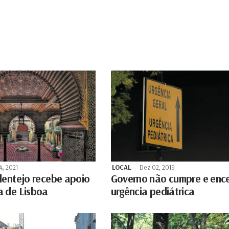
4, 2021
LOCAL
Dez 02, 2019
lentejo recebe apoio
Governo não cumpre e enc
 de Lisboa
urgência pediátrica