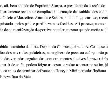
o, ali, bem ao lado de Euprémio Scarpa, o presidente da direção do
hardamente recolhia e compilava informação das subidas dos ciclist
de Inácio e Marcelino. Amadeu e Sandra, num diálogo curioso, reco
quistados pelos pais, e partilhavam as facécias. Ali passava, como 
ória desta manifestação desportiva popular, mesmo quando metia a eli
bida a caminho da meta. Depois da Churrasqueira do A. Costa, se at
s focados nas rodas pedaleiras, num género de prece ao esforço, não 
ido das varandas engalanadas com ornamentos alusivos à prova rainh
 partir de então, podem folgar as costas e voltar a sentar no selim, já
pouco antes de terminar defronte do Honey’s Minimercados/Indiano
a nova Rua do Vale.