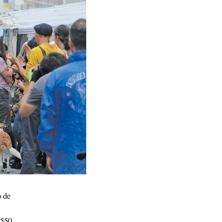
 de
 550