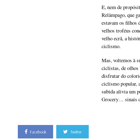
E, nem de propósit
Relâmpago, que gal
estavam os filhos 
velhos troféus con
velho ecrã, a hist
ciclismo.
Mas, voltemos à su
ciclistas, de olho
disfrutar do color
ciclismo popular, a
subida alivia um 
Grocery… sinais d
Facebook
Twitter