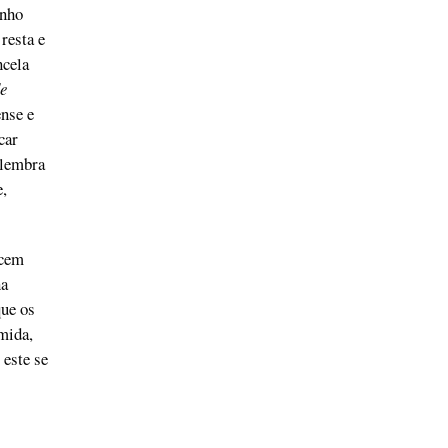
inho
resta e
ncela
e
nse e
car
 lembra
,
ecem
na
que os
mida,
 este se