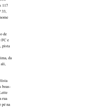
s 117
º 33,
 nome
to de
e FC e
 pista
cima, da
ali,
lista
s boas-
Leite
a rua
e pé na