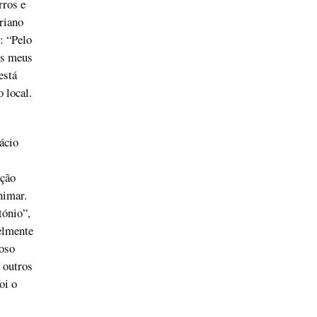
rros e
riano
: “Pelo
os meus
está
 local.
ácio
ação
nimar.
tónio”,
elmente
oso
 outros
oi o