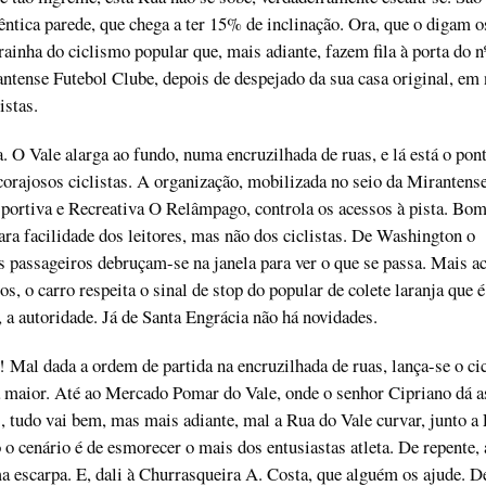
ntica parede, que chega a ter 15% de inclinação. Ora, que o digam o
rainha do ciclismo popular que, mais adiante, fazem fila à porta do n
ntense Futebol Clube, depois de despejado da sua casa original, em
istas.
a. O Vale alarga ao fundo, numa encruzilhada de ruas, e lá está o pon
 corajosos ciclistas. A organização, mobilizada no seio da Mirantens
ortiva e Recreativa O Relâmpago, controla os acessos à pista. Bom,
a facilidade dos leitores, mas não dos ciclistas. De Washington o
os passageiros debruçam-se na janela para ver o que se passa. Mais a
s, o carro respeita o sinal de stop do popular de colete laranja que é 
a autoridade. Já de Santa Engrácia não há novidades.
 Mal dada a ordem de partida na encruzilhada de ruas, lança-se o cic
 maior. Até ao Mercado Pomar do Vale, onde o senhor Cipriano dá a
s, tudo vai bem, mas mais adiante, mal a Rua do Vale curvar, junto a 
 o cenário é de esmorecer o mais dos entusiastas atleta. De repente, 
 escarpa. E, dali à Churrasqueira A. Costa, que alguém os ajude. D