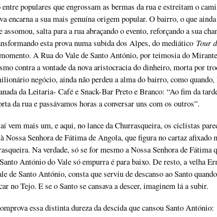
o entre populares que engrossam as bermas da rua e estreitam o cam
ova encarna a sua mais genuína origem popular. O bairro, o que ainda 
e assomou, salta para a rua abraçando o evento, reforçando a sua cha
ransformando esta prova numa subida dos Alpes, do mediático
Tour d
o momento. A Rua do Vale de Santo António, por teimosia do Mirante
o contra a vontade da nova aristocracia do dinheiro, morta por tro
ilionário negócio, ainda não perdeu a alma do bairro, como quando,
anada da Leitaria- Café e Snack-Bar Preto e Branco: “Ao fim da tarde
rta da rua e passávamos horas a conversar uns com os outros”.
aí vem mais um, e aqui, no lance da Churrasqueira, os ciclistas par
a à Nossa Senhora de Fátima de Angola, que figura no cartaz afixado 
rasqueira. Na verdade, só se for mesmo a Nossa Senhora de Fátima 
 Santo António do Vale só empurra é para baixo. De resto, a velha Er
le de Santo António, consta que serviu de descanso ao Santo quando
car no Tejo. E se o Santo se cansava a descer, imaginem lá a subir.
omprova essa distinta dureza da descida que cansou Santo António: