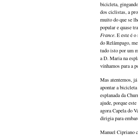
bicicleta, gingand
dos ciclistas, a pr
muito do que se lh
popular e quase t
France
. E este é 
do Relâmpago, mesm
tudo isto por um m
a D. Maria na espl
vínhamos para a po
Mas atentemos, já 
apontar a biciclet
esplanada da Chur
ajude, porque este
agora Capela do Va
dirigia para embar
Manuel Cipriano c