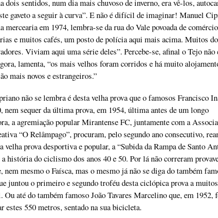
a dois sentidos, num dia mais chuvoso de inverno, era vê-los, autoca
ste gaveto a seguir à curva”. E não é difícil de imaginar! Manuel Cip
ua mercearia em 1974, lembra-se da rua do Vale povoada de comércio
ias e muitos cafés, um posto de polícia aqui mais acima. Muitos d
vadores. Viviam aqui uma série deles”. Percebe-se, afinal o Tejo não 
gora, lamenta, “os mais velhos foram corridos e há muito alojamento
ão mais novos e estrangeiros.”
riano não se lembra é desta velha prova que o famosos Francisco In
, nem sequer da última prova, em 1954, última antes de um longo
gora, a agremiação popular Mirantense FC, juntamente com a Associ
eativa “O Relâmpago”, procuram, pelo segundo ano consecutivo, rea
ta velha prova desportiva e popular, a “Subida da Rampa de Santo An
a história do ciclismo dos anos 40 e 50. Por lá não correram provav
e, nem mesmo o Faísca, mas o mesmo já não se diga do também fam
ue juntou o primeiro e segundo troféu desta ciclópica prova a muitos
l. Ou até do também famoso João Tavares Marcelino que, em 1952, f
ar estes 550 metros, sentado na sua bicicleta.