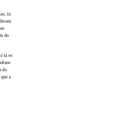
as, lá
rdavam
num
te do
é lá os
podiam
a do
 que a