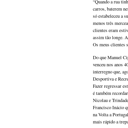
“Quando a rua tinh
carros, baterem ne
só estabeleceu a s
menos três mercear
clientes eram esti
assim tão longe. A
Os meus clientes s
Do que Manuel Cip
venceu nos anos 40
interregno que, a
Desportiva e Recr
Fazer regressar es
é também recordar 
Nicolau e Trindad
Francisco Inácio q
na Volta a Portuga
mais rápido a trep