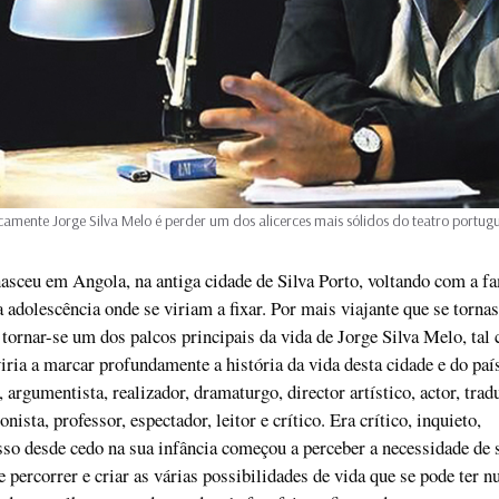
icamente Jorge Silva Melo é perder um dos alicerces mais sólidos do teatro portug
asceu em Angola, na antiga cidade de Silva Porto, voltando com a fa
a adolescência onde se viriam a fixar. Por mais viajante que se torna
a tornar-se um dos palcos principais da vida de Jorge Silva Melo, tal
iria a marcar profundamente a história da vida desta cidade e do paí
 argumentista, realizador, dramaturgo, director artístico, actor, tradu
onista, professor, espectador, leitor e crítico. Era crítico, inquieto,
sso desde cedo na sua infância começou a perceber a necessidade de 
e percorrer e criar as várias possibilidades de vida que se pode ter 