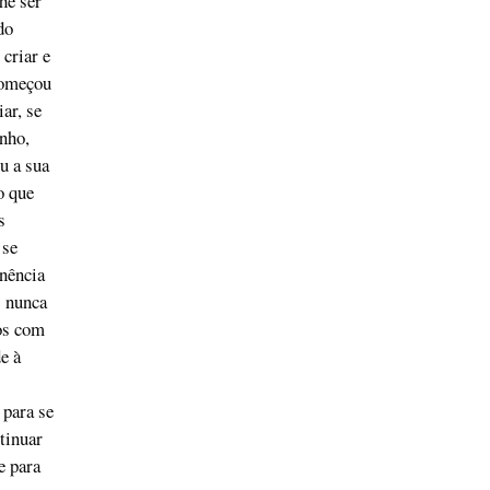
he ser
do
criar e
 começou
ar, se
nho,
u a sua
o que
s
 se
anência
s nunca
os com
e à
 para se
tinuar
e para