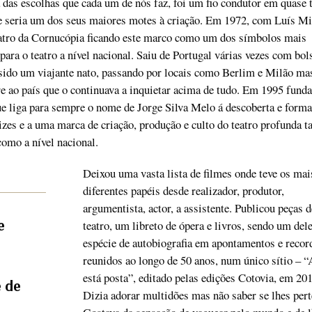
 das escolhas que cada um de nós faz, foi um fio condutor em quase 
 e seria um dos seus maiores motes à criação. Em 1972, com Luís Mi
eatro da Cornucópia ficando este marco como um dos símbolos mais
 para o teatro a nível nacional. Saiu de Portugal várias vezes com bol
sido um viajante nato, passando por locais como Berlim e Milão ma
 ao país que o continuava a inquietar acima de tudo. Em 1995 funda
e liga para sempre o nome de Jorge Silva Melo á descoberta e forma
rizes e a uma marca de criação, produção e culto do teatro profunda t
como a nível nacional.
Deixou uma vasta lista de filmes onde teve os mai
diferentes papéis desde realizador, produtor,
argumentista, actor, a assistente. Publicou peças d
e
teatro, um libreto de ópera e livros, sendo um dele
espécie de autobiografia em apontamentos e recor
reunidos ao longo de 50 anos, num único sítio – 
está posta”, editado pelas edições Cotovia, em 201
 de
Dizia adorar multidões mas não saber se lhes pert