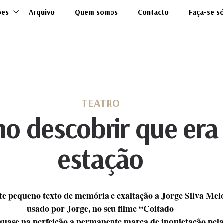
ões
Arquivo
Quem somos
Contacto
Faça-se s
TEATRO
no descobrir que era
estação
ste pequeno texto de memória e exaltação a Jorge Silva Melo
usado por Jorge, no seu filme “Coitado
quase na perfeição a permanente marca de inquietação pela