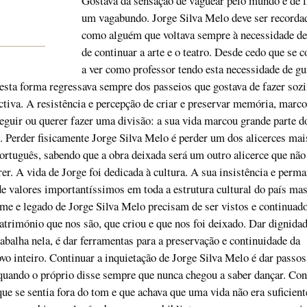
Gostava da sensação de vaguear pelo mundo e de l
um vagabundo. Jorge Silva Melo deve ser recorda
como alguém que voltava sempre à necessidade de 
de continuar a arte e o teatro. Desde cedo que se
a ver como professor tendo esta necessidade de gui
esta forma regressava sempre dos passeios que gostava de fazer sozi
ectiva. A resistência e percepção de criar e preservar memória, marco
eguir ou querer fazer uma divisão: a sua vida marcou grande parte d
. Perder fisicamente Jorge Silva Melo é perder um dos alicerces mai
português, sabendo que a obra deixada será um outro alicerce que não
er. A vida de Jorge foi dedicada à cultura. A sua insistência e perm
 valores importantíssimos em toda a estrutura cultural do país ma
me e legado de Jorge Silva Melo precisam de ser vistos e continuad
atrimónio que nos são, que criou e que nos foi deixado. Dar dignidad
rabalha nela, é dar ferramentas para a preservação e continuidade da
vo inteiro. Continuar a inquietação de Jorge Silva Melo é dar passos
quando o próprio disse sempre que nunca chegou a saber dançar. Con
ue se sentia fora do tom e que achava que uma vida não era suficient