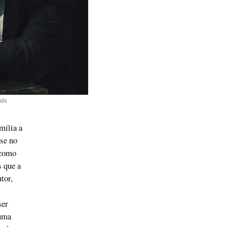
uês
mília a
sse no
 como
s que a
tor,
ser
numa