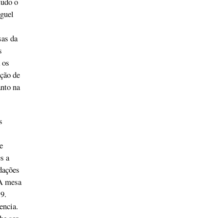
tudo o
guel
sas da
s
 os
ção de
anto na
s
e
s a
dações
“A mesa
9.
encia.