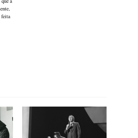
 que a
ente,
 feita