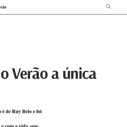
ócio
 o Verão a única
 é de Ruy Belo e foi
 e com a vida, que