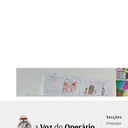
Pub.
Secções
Destaque