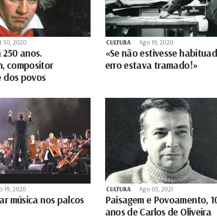
t 30, 2020
CULTURA
Ago 19, 2020
 250 anos.
«Se não estivesse habitua
, compositor
erro estava tramado!»
e dos povos
o 19, 2020
CULTURA
Ago 05, 2021
ar música nos palcos
Paisagem e Povoamento, 1
anos de Carlos de Oliveira