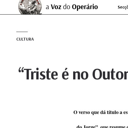
Secç
CULTURA
“Triste é no Outo
O verso que dá título a e
do Jorge”, que resume 