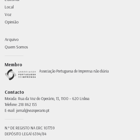
Local
Voz
Opinião
Arquivo
Quem Somos
Membro
Associação Portuguesa de Imprensa não diária
Contacto
Morada:
Rua da Voz do Operário, 13, 1100 – 620 Lisboa
Telefone:
218 862 155
E-mail:
jornal@vozoperario.pt
N.º DE REGISTO NA ERC
107759
DEPÓSITO LEGAl
6394/84