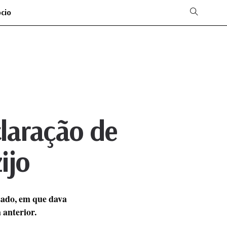
ócio
claração de
ijo
sado, em que dava
 anterior.