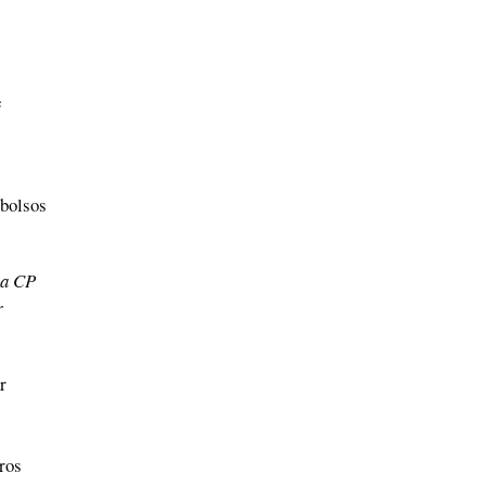
e
 bolsos
ma CP
r
r
ros