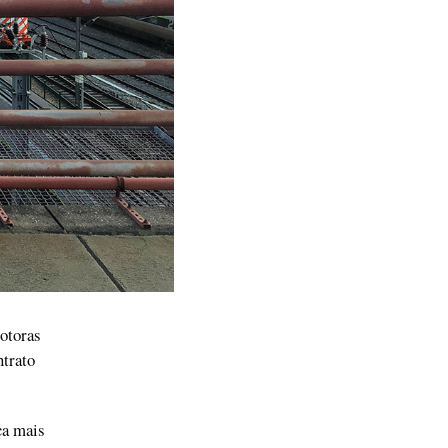
motoras
ntrato
ca mais