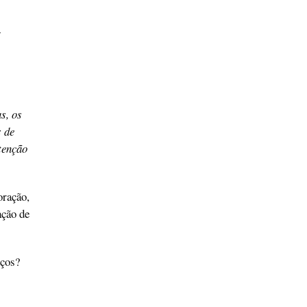
/
s, os
 de
tenção
oração,
ação de
iços?