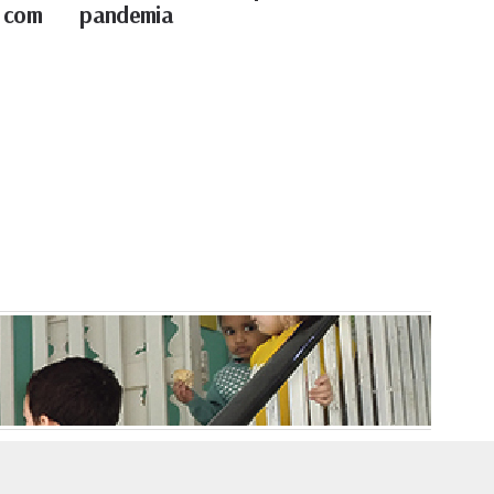
r com
pandemia