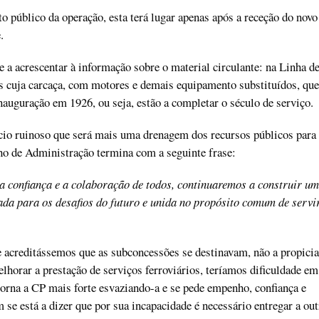
to público da operação, esta terá lugar apenas após a receção do novo
.
 a acrescentar à informação sobre o material circulante: na Linha d
s cuja carcaça, com motores e demais equipamento substituídos, que
nauguração em 1926, ou seja, estão a completar o século de serviço.
io ruinoso que será mais uma drenagem dos recursos públicos para
ho de Administração termina com a seguinte frase:
 confiança e a colaboração de todos, continuaremos a construir u
ada para os desafios do futuro e unida no propósito comum de servi
 acreditássemos que as subconcessões se destinavam, não a propicia
lhorar a prestação de serviços ferroviários, teríamos dificuldade em
orna a CP mais forte esvaziando-a e se pede empenho, confiança e
 se está a dizer que por sua incapacidade é necessário entregar a out