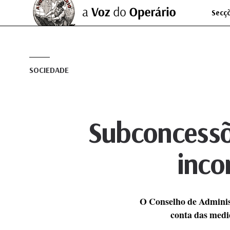
Secç
SOCIEDADE
Subconcessõe
inco
O Conselho de Adminis
conta das medi