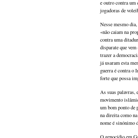
e outro contra um
jogadoras de volei
Nesse mesmo dia, a
«não caiam na prop
contra uma ditadura
disparate que vem 
trazer a democraci
já usaram esta men
guerra é contra o 
forte que possa im
As suas palavras,
movimento islâmic
um bom ponto de pa
na direita como na
nome é sinónimo d
O genocídio em Gaz