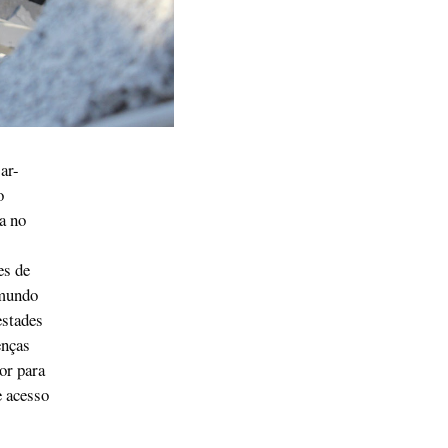
ar-
o
a no
es de
 mundo
estades
enças
or para
e acesso