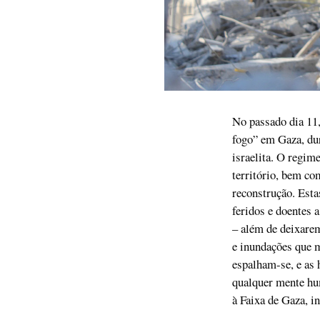
No passado dia 1
fogo” em Gaza, dur
israelita. O regim
território, bem c
reconstrução. Esta
feridos e doentes 
– além de deixarem
e inundações que m
espalham-se, e as 
qualquer mente hum
à Faixa de Gaza, i