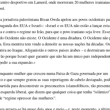
 centro desportivo em Lamerd, onde morreram 20 mulheres iranianas
bol.
 jornalista palestiniana Bisan Owda apelou aos povos ocidentais pa
aganda dos EUA e Israel»: «Israel e os EUA não estão a lançar esta
 e contra o regime no Irão, para que o povo iraniano seja livre. Esse
do Ocidente não existe. O Ocidente é uma ditadura. O Ocidente não
a. Esta mentira tem vindo a demolir as nossas nações há décadas. 
tira no Iraque, Afeganistão e outros países árabes – e destruíram-no
Irão porque Israel quer garantir que não há um único país independent
pedir a sua expansão.»
 enquanto mulher que cresceu numa Faixa de Gaza governada por um
o e que sempre gravou as suas reportagens de cabelo destapado, po
rtida para desconstruir os preconceitos islamofóbicos, tão presente
 esquerda liberal, que dizem que qualquer coisa que tenha “islâmico
e “regime opressor das mulheres”.
a arrasta-se há quase dois anos e meio – e, neste momento, a últim