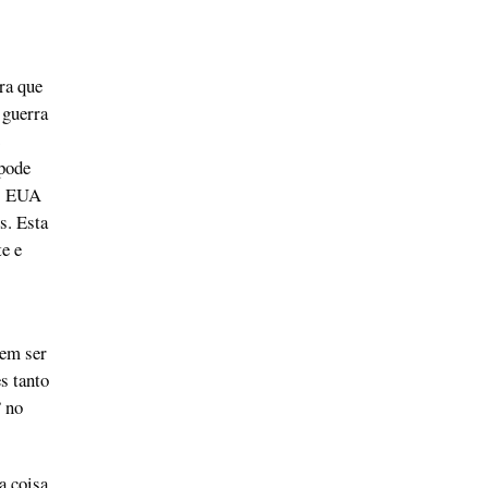
ra que
 guerra
 pode
Os EUA
s. Esta
e e
dem ser
s tanto
” no
a coisa