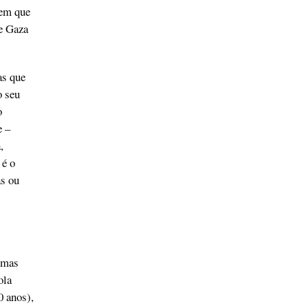
tem que
e Gaza
as que
o seu
o
e –
,
 é o
as ou
imas
ola
0 anos),