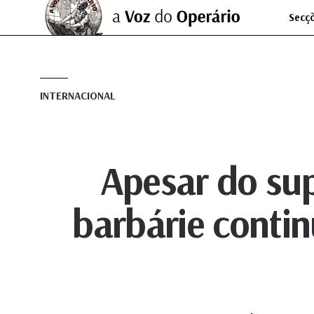
Secç
INTERNACIONAL
Apesar do sup
barbárie conti