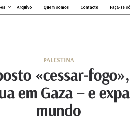
ões
Arquivo
Quem somos
Contacto
Faça-se s
PALESTINA
osto «cessar-fogo», 
nua em Gaza – e expa
mundo