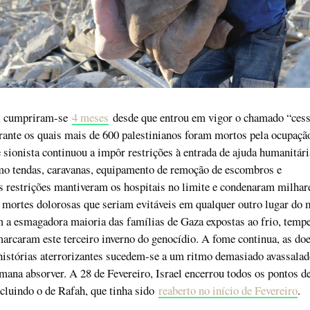
1, cumpriram-se
4 meses
desde que entrou em vigor o chamado “cess
ante os quais mais de 600 palestinianos foram mortos pela ocupaçã
e sionista continuou a impôr restrições à entrada de ajuda humanitári
omo tendas, caravanas, equipamento de remoção de escombros e
s restrições mantiveram os hospitais no limite e condenaram milhar
a mortes dolorosas que seriam evitáveis em qualquer outro lugar do
 a esmagadora maioria das famílias de Gaza expostas ao frio, temp
arcaram este terceiro inverno do genocídio. A fome continua, as do
histórias aterrorizantes sucedem-se a um ritmo demasiado avassalad
ana absorver. A 28 de Fevereiro, Israel encerrou todos os pontos d
ncluindo o de Rafah, que tinha sido
reaberto no início de Fevereiro
.