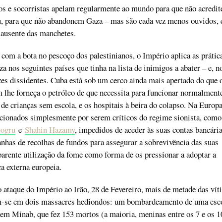
os e socorristas apelam regularmente ao mundo para que não acredi
u, para que não abandonem Gaza – mas são cada vez menos ouvidos, 
 ausente das manchetes.
com a bota no pescoço dos palestinianos, o Império aplica as prátic
 nos seguintes países que tinha na lista de inimigos a abater – e, n
zes dissidentes. Cuba está sob um cerco ainda mais apertado do que 
 lhe forneça o petróleo de que necessita para funcionar normalment
de crianças sem escola, e os hospitais à beira do colapso. Na Europa
ncionados simplesmente por serem críticos do regime sionista, como
ogru
e
Shahin Hazamy
, impedidos de aceder às suas contas bancári
nhas de recolhas de fundos para assegurar a sobrevivência das suas
arente utilização da fome como forma de os pressionar a adoptar a
ca externa europeia.
 ataque do Império ao Irão, 28 de Fevereiro, mais de metade das vít
m-se em dois massacres hediondos: um bombardeamento de uma esc
em Minab, que fez 153 mortos (a maioria, meninas entre os 7 e os 1