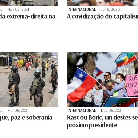
L
Nov 08, 2021
INTERNACIONAL
Jul 17, 2020
da extrema-direita na
A covidização do capitali
L
Mai 06, 2021
INTERNACIONAL
Dez 06, 2021
e, paz e soberania
Kast ou Boric, um destes se
próximo presidente