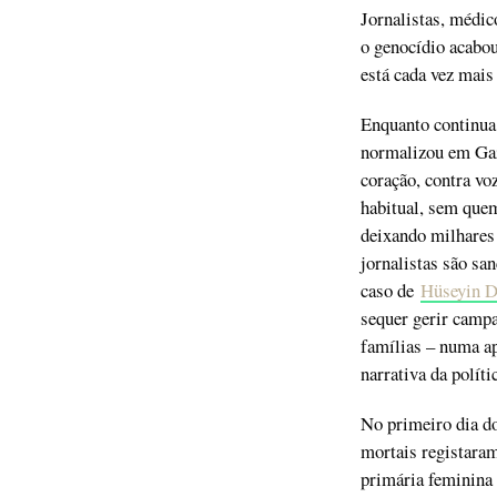
Jornalistas, médic
o genocídio acabo
está cada vez mais
Enquanto continua 
normalizou em Gaza
coração, contra vo
habitual, sem quem
deixando milhares 
jornalistas são sa
caso de
Hüseyin D
sequer gerir campa
famílias – numa ap
narrativa da políti
No primeiro dia do
mortais registara
primária feminina 