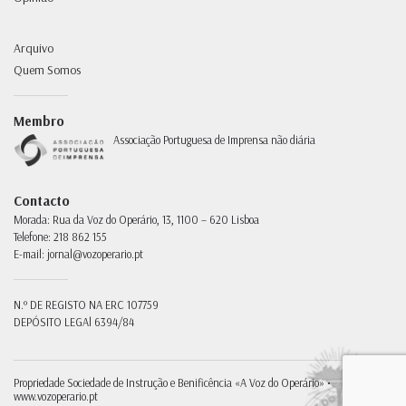
Arquivo
Quem Somos
Membro
Associação Portuguesa de Imprensa não diária
Contacto
Morada:
Rua da Voz do Operário, 13, 1100 – 620 Lisboa
Telefone:
218 862 155
E-mail:
jornal@vozoperario.pt
N.º DE REGISTO NA ERC
107759
DEPÓSITO LEGAl
6394/84
Propriedade
Sociedade de Instrução e Benificência «A Voz do Operário» •
www.vozoperario.pt