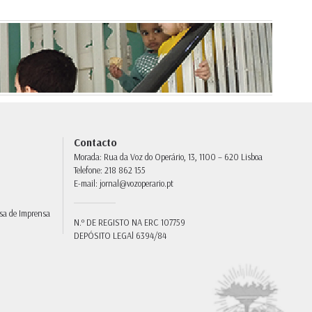
Contacto
Morada:
Rua da Voz do Operário, 13, 1100 – 620 Lisboa
Telefone:
218 862 155
E-mail:
jornal@vozoperario.pt
sa de Imprensa
N.º DE REGISTO NA ERC
107759
DEPÓSITO LEGAl
6394/84