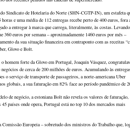
 do Sindicato de Hotelaria do Norte (SHN-CGTP-IN), um estafeta q
horas e uma média de 112 entregas recebe perto de 400 euros, fora 
ado a entregar à marca que carrega, literalmente, às costas. Levando
ue 360 euros por semana – aproximadamente 1460 euros por mês –
mento da sua situação financeira em contraponto com as receitas “c
ber, Glovo e Bolt.
, o homem forte da Glovo em Portugal, Joaquín Vásquez, congratulav
negócios de cerca de 200 milhões de euros. Acumulando às entrega
ões o serviço de transporte de passageiros, a norte-americana Uber
os globais, a sua faturação em 82% face ao período pandémico de 
 de negócio, a estoniana Bolt não revela os valores de faturação, 
 45 países onde opera, Portugal está no top 10 dos mercados mais
a Comissão Europeia – sobretudo dos ministros do Trabalho que, lo