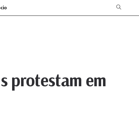
ócio
is protestam em