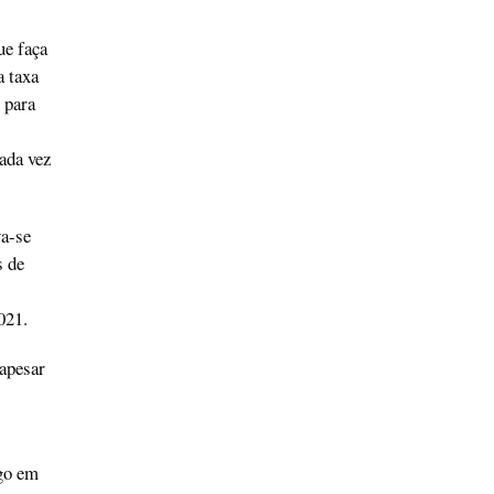
ue faça
a taxa
 para
ada vez
a-se
s de
2021.
apesar
go em