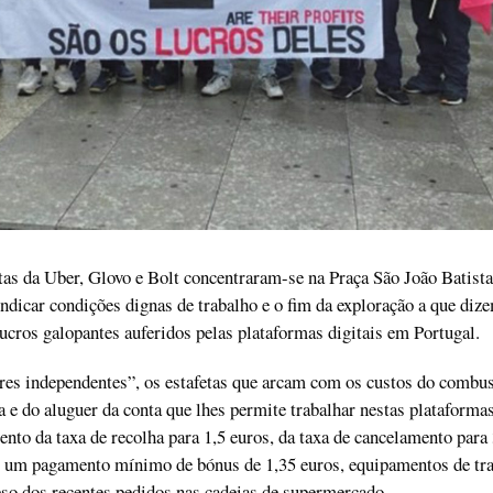
tas da Uber, Glovo e Bolt concentraram-se na Praça São João Batist
ndicar condições dignas de trabalho e o fim da exploração a que dize
 lucros galopantes auferidos pelas plataformas digitais em Portugal.
res independentes”, os estafetas que arcam com os custos do combus
a e do aluguer da conta que lhes permite trabalhar nestas plataforma
nto da taxa de recolha para 1,5 euros, da taxa de cancelamento para 
 um pagamento mínimo de bónus de 1,35 euros, equipamentos de tra
so dos recentes pedidos nas cadeias de supermercado.