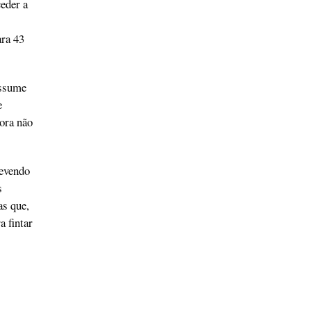
eder a
ara 43
assume
e
ora não
revendo
s
as que,
a fintar