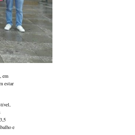
a, em
m estar
tível,
s
3,5
balho e