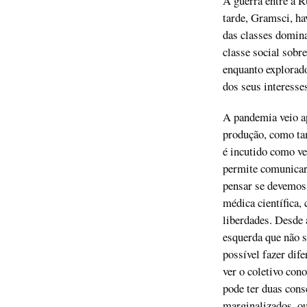
A guerra entre a R
tarde, Gramsci, ha
das classes domina
classe social sobr
enquanto explorado
dos seus interesse
A pandemia veio ap
produção, como ta
é incutido como ve
permite comunicar.
pensar se devemos 
médica científica,
liberdades. Desde 
esquerda que não se
possível fazer dif
ver o coletivo con
pode ter duas cons
marginalizados, o