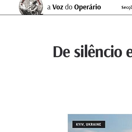
Secç
De silêncio e