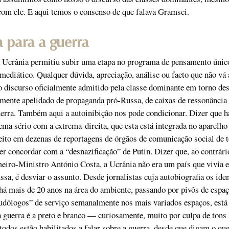
om ele. E aqui temos o consenso de que falava Gramsci.
 para a guerra
a Ucrânia permitiu subir uma etapa no programa de pensamento únic
mediático. Qualquer dúvida, apreciação, análise ou facto que não vá 
o discurso oficialmente admitido pela classe dominante em torno des
amente apelidado de propaganda pró-Russa, de caixas de ressonância
rra. Também aqui a autoinibição nos pode condicionar. Dizer que h
ma sério com a extrema-direita, que esta está integrada no aparelho
eito em dezenas de reportagens de órgãos de comunicação social de 
r concordar com a “desnazificação” de Putin. Dizer que, ao contrári
eiro-Ministro António Costa, a Ucrânia não era um país que vivia 
ssa, é desviar o assunto. Desde jornalistas cuja autobiografia os iden
á mais de 20 anos na área do ambiente, passando por pivôs de espaç
udólogos” de serviço semanalmente nos mais variados espaços, está
a guerra é a preto e branco — curiosamente, muito por culpa de tons 
odos estão habilitados a falar sobre a guerra, desde que digam o que