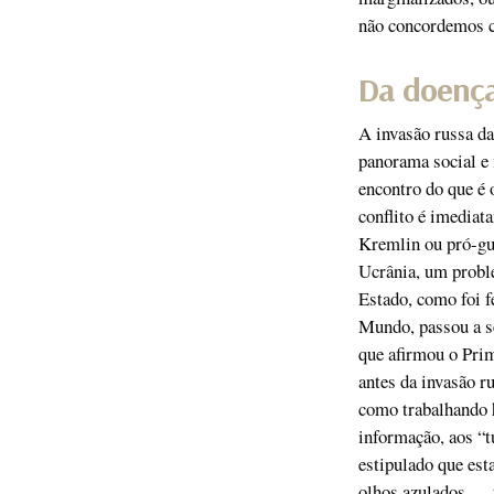
não concordemos c
Da doença
A invasão russa d
panorama social e 
encontro do que é 
conflito é imediat
Kremlin ou pró-gue
Ucrânia, um proble
Estado, como foi f
Mundo, passou a se
que afirmou o Prim
antes da invasão ru
como trabalhando h
informação, aos “t
estipulado que est
olhos azulados — t