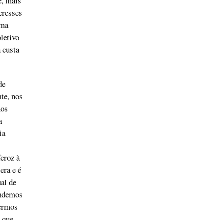
e, mais
eresses
uma
letivo
 custa
de
te, nos
nos
a
ia
feroz à
era e é
al de
endemos
sermos
 que