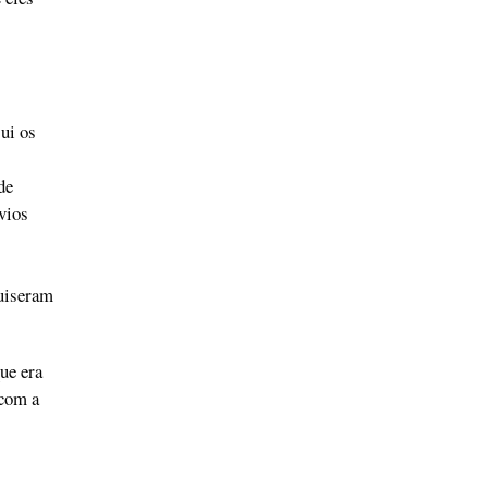
ui os
de
vios
quiseram
ue era
 com a