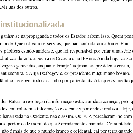
vir uns dos outros.
institucionalizada
 ganhar-se na propaganda e todos os Estados sabem isso. Quem poss
o pode. Que o digam os sérvios, que não contrataram a Ruder Finn,
s públicas estado-unidense, que foi responsável por criar uma série 
iáticos durante a guerra na Croácia e na Bósnia. Ainda hoje, os sér
lvagens genocidas, enquanto Franjo Tudjman, ex-presidente croata,
e antissemita, e Alija Izetbegovic, ex-presidente muçulmano bósnio,
lâmico, recebem todo o carinho por parte da história que os media 
 dos Balcãs a revolução da informação estava ainda a começar, pelo q
ados controlarem a informação e os canais por onde circulava. Hoje,
te banalizada no Ocidente, não é assim. Os EUA perceberam-no com
a superioridade moral do que é erradamente chamada “Comunidade
e não é mais do que o mundo branco e ocidental, cai por terra quando