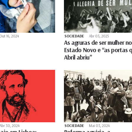
Out 16, 2024
SOCIEDADE
Abr 03, 2025
As agruras de ser mulher no
Estado Novo e “as portas 
Abril abriu”
Abr 30, 2024
SOCIEDADE
Mai 03, 2024
Maio em Lisboa:
Reforma agrária, a