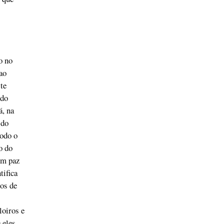
o no
ao
te
 do
á, na
 do
todo o
o do
em paz
tifica
os de
loiros e
 eles