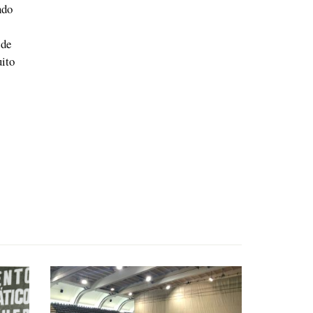
ndo
 de
ito