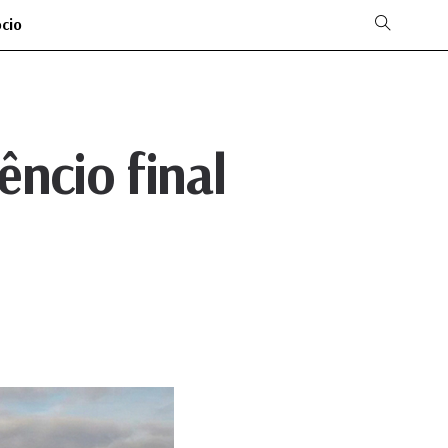
ócio
êncio final