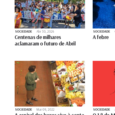
SOCIEDADE
Abr 30, 2026
SOCIEDADE
Centenas de milhares
A febre
aclamaram o futuro de Abril
SOCIEDADE
Mai 09, 2022
SOCIEDADE
A espiral dos lucros vive à conta
O 1.º de 