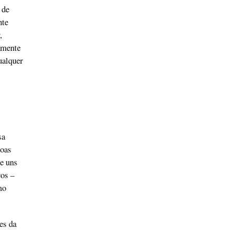
 de
nte
,
amente
ualquer
sa
soas
e uns
cos –
mo
es da