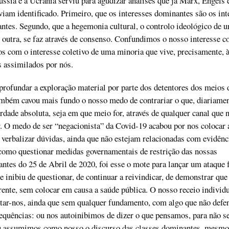
ússia e a Ucrânia serviu para agudizar análises que já Marx, Engels 
viam identificado. Primeiro, que os interesses dominantes são os int
ntes. Segundo, que a hegemonia cultural, o controlo ideológico de 
e outra, se faz através de consenso. Confundimos o nosso interesse co
s com o interesse coletivo de uma minoria que vive, precisamente, à
s assimilados por nós.
rofundar a exploração material por parte dos detentores dos meios 
mbém cavou mais fundo o nosso medo de contrariar o que, diariamen
rdade absoluta, seja em que meio for, através de qualquer canal que 
 O medo de ser “negacionista” da Covid-19 acabou por nos colocar 
verbalizar dúvidas, ainda que não estejam relacionadas com evidênc
 como questionar medidas governamentais de restrição das nossas
antes do 25 de Abril de 2020, foi esse o mote para lançar um ataque 
 inibiu de questionar, de continuar a reivindicar, de demonstrar que 
erente, sem colocar em causa a saúde pública. O nosso receio individu
otar-nos, ainda que sem qualquer fundamento, com algo que não def
equências: ou nos autoinibimos de dizer o que pensamos, para não 
u assumimos como nosso o discurso das classes dominantes, mesmo