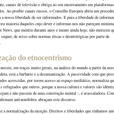
te, canais de televisão e obriga ao seu encerramento em plataformas
dos. Ao proibir canais russos, o Conselho Europeu abriu um precede
 a nossa liberdade de ser informados. E para a liberdade de informar
ra maioria daqueles cujo dever é informar-nos não pareçam minim
x News, que mentiu durante anos e mente ainda hoje, não mereceu q
, sequer, de aviso sobre normas éticas e deontológicas por parte de
.
zação do etnocentrismo
nsiste, em traços muito gerais, na análise do mundo a partir da nos
 dela, está a barbárie e a desumanização. A passividade com que pes
des acrescidas, por terem acesso ao espaço mediático, normaliza qu
s refugiados que outros, porque a nossa cultura e valores são idênti
ejam e não passem de uma construção mental -, é avassaladora. Co
 afirmam antixenófobos abraçam este discurso.
se a normalização da exceção. Direitos e liberdades que tínhamos ant