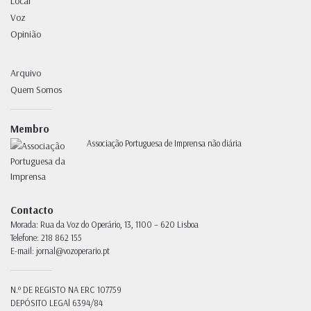
Local
Voz
Opinião
Arquivo
Quem Somos
Membro
Associação Portuguesa de Imprensa não diária
Contacto
Morada:
Rua da Voz do Operário, 13, 1100 – 620 Lisboa
Telefone:
218 862 155
E-mail:
jornal@vozoperario.pt
N.º DE REGISTO NA ERC
107759
DEPÓSITO LEGAl
6394/84