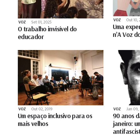
VOZ
Out 10, 
VOZ
Set 01, 2025
Uma exper
O trabalho invisível do
n’A Voz d
educador
VOZ
Out 02, 2019
VOZ
Jan 09,
Um espaço inclusivo para os
90 anos d
mais velhos
janeiro: u
antifascis