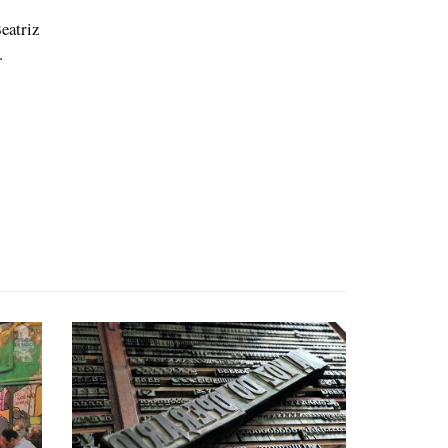
eatriz
.