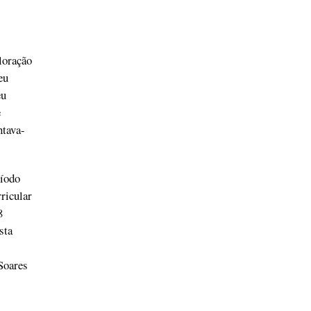
loração
eu
eu
e
ntava-
ríodo
ricular
8
sta
Soares