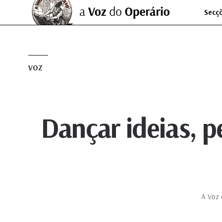
Secç
VOZ
Dançar ideias, p
A Voz 