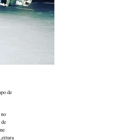
mpo de
 no
 de
ne
Leitura