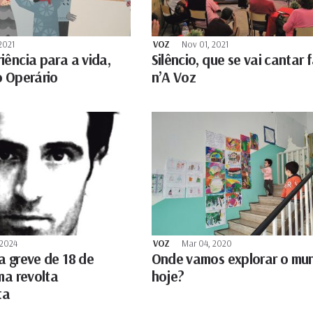
2021
VOZ
Nov 01, 2021
iência para a vida,
Silêncio, que se vai cantar 
o Operário
n’A Voz
 2024
VOZ
Mar 04, 2020
a greve de 18 de
Onde vamos explorar o mu
ma revolta
hoje?
ta