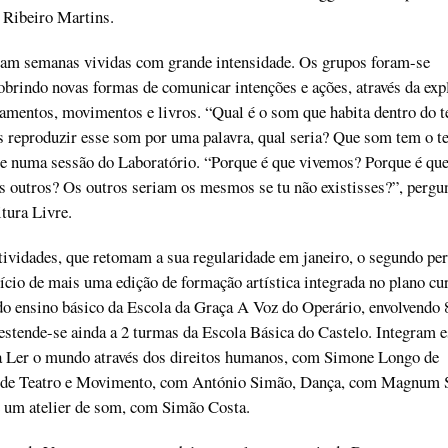
 Ribeiro Martins.
ram semanas vividas com grande intensidade. Os grupos foram-se
brindo novas formas de comunicar intenções e ações, através da exp
samentos, movimentos e livros. “Qual é o som que habita dentro do t
 reproduzir esse som por uma palavra, qual seria? Que som tem o t
se numa sessão do Laboratório. “Porque é que vivemos? Porque é qu
 outros? Os outros seriam os mesmos se tu não existisses?”, pergu
tura Livre.
tividades, que retomam a sua regularidade em janeiro, o segundo pe
nício de mais uma edição de formação artística integrada no plano cur
do ensino básico da Escola da Graça A Voz do Operário, envolvendo 
estende-se ainda a 2 turmas da Escola Básica do Castelo. Integram e
na Ler o mundo através dos direitos humanos, com Simone Longo de
a de Teatro e Movimento, com António Simão, Dança, com Magnum 
e um atelier de som, com Simão Costa.