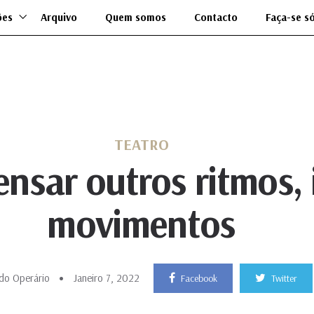
ões
Arquivo
Quem somos
Contacto
Faça-se s
TEATRO
ensar outros ritmos,
movimentos
do Operário
Janeiro 7, 2022
Facebook
Twitter