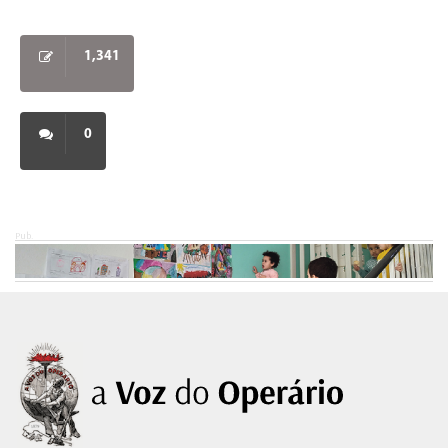
1,341
0
Pub.