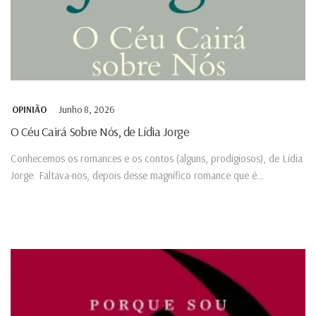
Junho 8, 2026
OPINIÃO
O Céu Cairá Sobre Nós, de Lídia Jorge
Conhecemos os romances e os contos (alguns, prodigiosos), de Lídia
Jorge. Faltava-nos, depois desse magnífico romance que é
Misericórdia,...