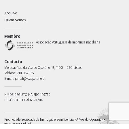
Arquivo
Quem Somos
Membro
Associação Portuguesa de Imprensa não diária
Contacto
Morada:
Rua da Voz do Operário, 13, 1100 – 620 Lisboa
Telefone:
218 862 155
E-mail:
jornal@vozoperario.pt
N.º DE REGISTO NA ERC
107759
DEPÓSITO LEGAl
6394/84
Propriedade
Sociedade de Instrução e Benificência «A Voz do Operário» •
www.vozoperario.pt