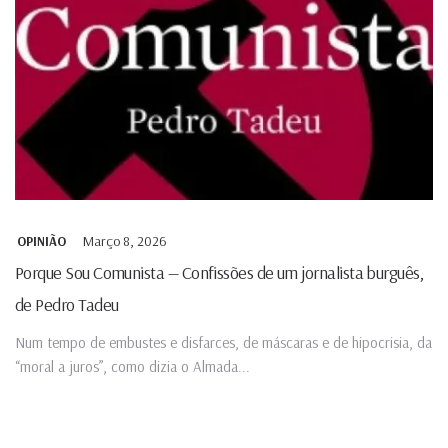
Março 8, 2026
OPINIÃO
Porque Sou Comunista — Confissões de um jornalista burguês,
de Pedro Tadeu
Num tempo de embustes e disfarces, de máscaras e de hipocrisia, da
“moral a juros”, como dizia o Almada...