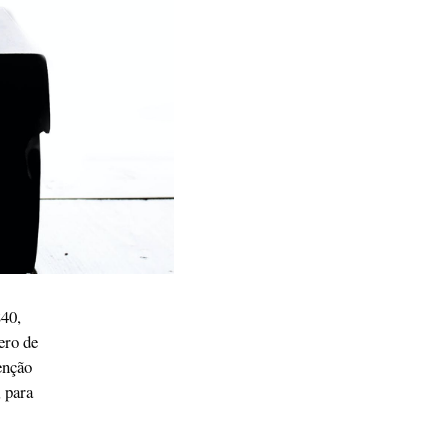
40,
ero de
enção
 para