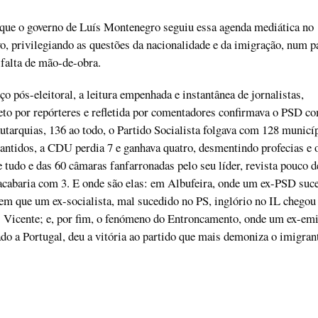
e o governo de Luís Montenegro seguiu essa agenda mediática no
vo, privilegiando as questões da nacionalidade e da imigração, num p
falta de mão-de-obra.
o pós-eleitoral, a leitura empenhada e instantânea de jornalistas,
to por repórteres e refletida por comentadores confirmava o PSD c
tarquias, 136 ao todo, o Partido Socialista folgava com 128 municí
ntidos, a CDU perdia 7 e ganhava quatro, desmentindo profecias e 
udo e das 60 câmaras fanfarronadas pelo seu líder, revista pouco d
acabaria com 3. E onde são elas: em Albufeira, onde um ex-PSD suc
m que um ex-socialista, mal sucedido no PS, inglório no IL chegou 
. Vicente; e, por fim, o fenómeno do Entroncamento, onde um ex-em
do a Portugal, deu a vitória ao partido que mais demoniza o imigran