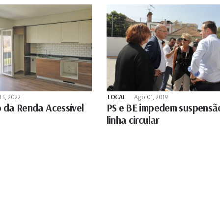
3, 2022
LOCAL
Ago 01, 2019
o da Renda Acessível
PS e BE impedem suspensã
linha circular