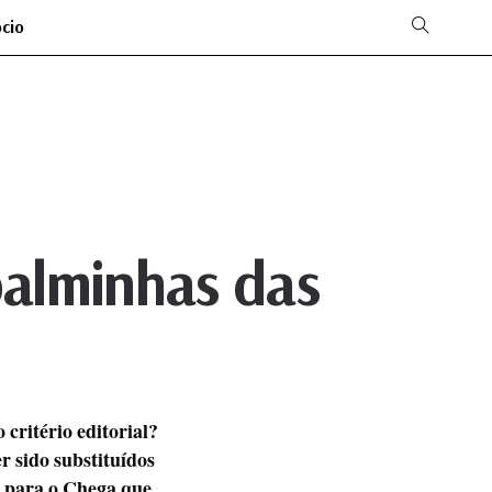
ócio
palminhas das
 critério editorial?
r sido substituídos
a para o Chega que