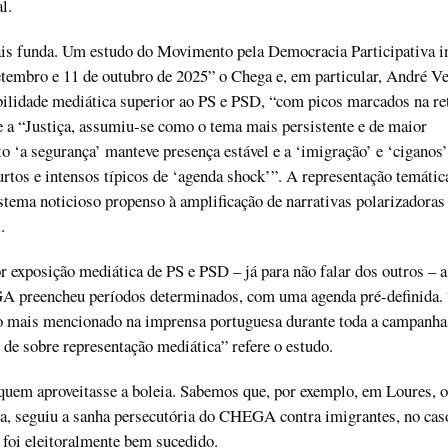
l.
ais funda. Um estudo do Movimento pela Democracia Participativa i
etembro e 11 de outubro de 2025” o Chega e, em particular, André Ve
ilidade mediática superior ao PS e PSD, “com picos marcados na ret
 a “Justiça, assumiu-se como o tema mais persistente e de maior
o ‘a segurança’ manteve presença estável e a ‘imigração’ e ‘ciganos’
urtos e intensos típicos de ‘agenda shock’”. A representação temátic
tema noticioso propenso à amplificação de narrativas polarizadoras 
.
 exposição mediática de PS e PSD – já para não falar dos outros – a
 preencheu períodos determinados, com uma agenda pré-definida.
do mais mencionado na imprensa portuguesa durante toda a campanha
o de sobre representação mediática” refere o estudo.
quem aproveitasse a boleia. Sabemos que, por exemplo, em Loures, o
ta, seguiu a sanha persecutória do CHEGA contra imigrantes, no cas
, foi eleitoralmente bem sucedido.