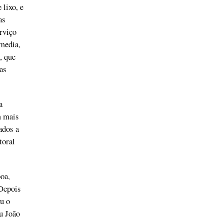
 lixo, e
as
rviço
media,
, que
as
a
m mais
ados a
toral
oa,
 Depois
ou o
u João