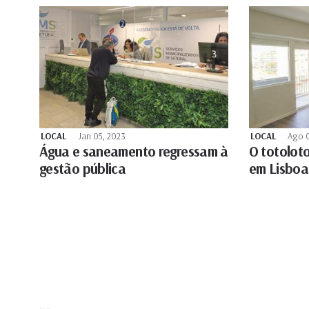
LOCAL
Jan 05, 2023
LOCAL
Ago 0
Água e saneamento regressam à
O totolot
gestão pública
em Lisboa