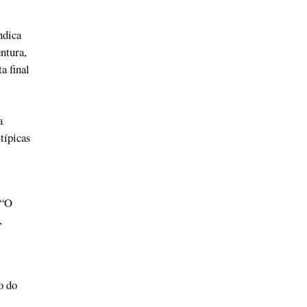
ndica
ntura,
a final
a
típicas
 “O
,
o do