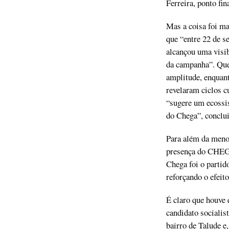
Ferreira, ponto fina
Mas a coisa foi m
que “entre 22 de s
alcançou uma visib
da campanha”. Que
amplitude, enquant
revelaram ciclos c
“sugere um ecossis
do Chega”, conclui
Para além da menor
presença do CHEGA
Chega foi o parti
reforçando o efeit
É claro que houve 
candidato socialis
bairro de Talude e