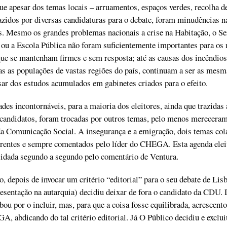
ue apesar dos temas locais – arruamentos, espaços verdes, recolha de
azidos por diversas candidaturas para o debate, foram minudências n
s. Mesmo os grandes problemas nacionais a crise na Habitação, o Se
ou a Escola Pública não foram suficientemente importantes para os 
que se mantenham firmes e sem resposta; até as causas dos incêndios
s as populações de vastas regiões do país, continuam a ser as mesm
sar dos estudos acumulados em gabinetes criados para o efeito.
dades incontornáveis, para a maioria dos eleitores, ainda que trazidas 
 candidatos, foram trocadas por outros temas, pelo menos merecera
da Comunicação Social. A insegurança e a emigração, dois temas col
rrentes e sempre comentados pelo líder do CHEGA. Esta agenda elei
lidada segundo a segundo pelo comentário de Ventura.
, depois de invocar um critério “editorial” para o seu debate de Lisb
esentação na autarquia) decidiu deixar de fora o candidato da CDU.
ou por o incluir, mas, para que a coisa fosse equilibrada, acrescent
, abdicando do tal critério editorial. Já O Público decidiu e exclui