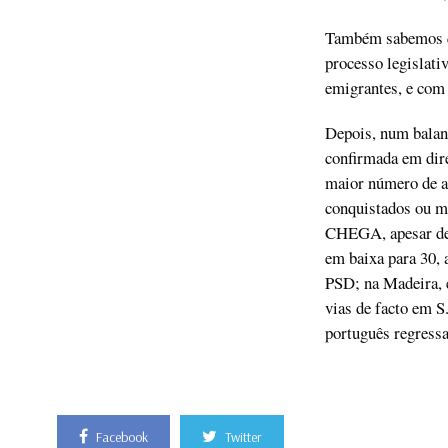
Também sabemos qu
processo legislati
emigrantes, e com 
Depois, num balanç
confirmada em dire
maior número de au
conquistados ou ma
CHEGA, apesar de t
em baixa para 30, 
PSD; na Madeira, e
vias de facto em S
português regressa
Facebook
Twitter