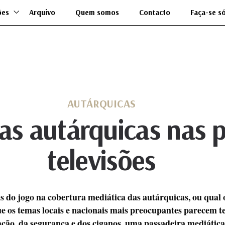
ões
Arquivo
Quem somos
Contacto
Faça-se s
AUTÁRQUICAS
as autárquicas nas 
televisões
s do jogo na cobertura mediática das autárquicas, ou qual o
 os temas locais e nacionais mais preocupantes parecem te
ação, da segurança e dos ciganos, uma passadeira mediátic