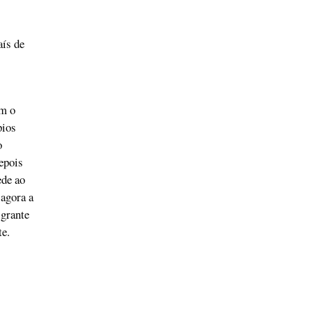
aís de
om o
pios
o
epois
ede ao
agora a
igrante
te.