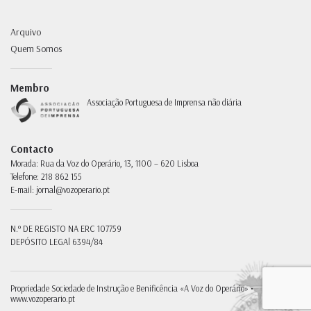
Arquivo
Quem Somos
Membro
Associação Portuguesa de Imprensa não diária
Contacto
Morada:
Rua da Voz do Operário, 13, 1100 – 620 Lisboa
Telefone:
218 862 155
E-mail:
jornal@vozoperario.pt
N.º DE REGISTO NA ERC
107759
DEPÓSITO LEGAl
6394/84
Propriedade
Sociedade de Instrução e Benificência «A Voz do Operário» •
www.vozoperario.pt