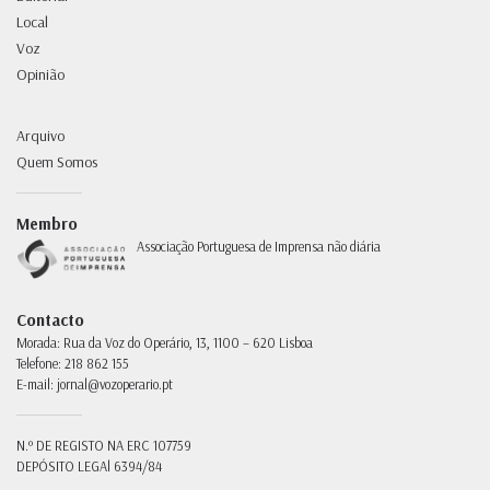
Local
Voz
Opinião
Arquivo
Quem Somos
Membro
Associação Portuguesa de Imprensa não diária
Contacto
Morada:
Rua da Voz do Operário, 13, 1100 – 620 Lisboa
Telefone:
218 862 155
E-mail:
jornal@vozoperario.pt
N.º DE REGISTO NA ERC
107759
DEPÓSITO LEGAl
6394/84