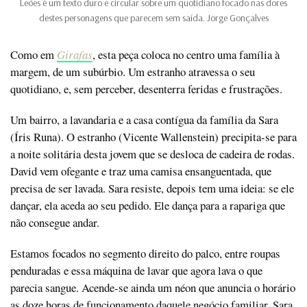
Leões é um texto duro e circular sobre um quotidiano focado nas dores
destes personagens que parecem sem saída. Jorge Gonçalves
Como em
Girafas
, esta peça coloca no centro uma família à
margem, de um subúrbio. Um estranho atravessa o seu
quotidiano, e, sem perceber, desenterra feridas e frustrações.
Um bairro, a lavandaria e a casa contígua da família da Sara
(Íris Runa). O estranho (Vicente Wallenstein) precipita-se para
a noite solitária desta jovem que se desloca de cadeira de rodas.
David vem ofegante e traz uma camisa ensanguentada, que
precisa de ser lavada. Sara resiste, depois tem uma ideia: se ele
dançar, ela aceda ao seu pedido. Ele dança para a rapariga que
não consegue andar.
Estamos focados no segmento direito do palco, entre roupas
penduradas e essa máquina de lavar que agora lava o que
parecia sangue. Acende-se ainda um néon que anuncia o horário
as doze horas de funcionamento daquele negócio familiar. Sara