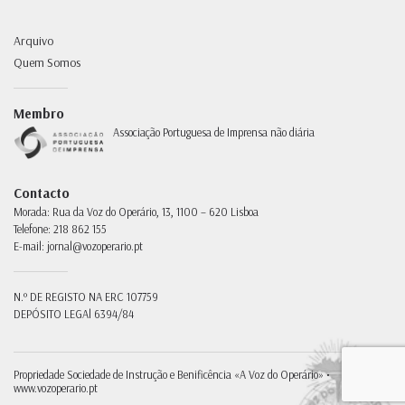
Arquivo
Quem Somos
Membro
Associação Portuguesa de Imprensa não diária
Contacto
Morada:
Rua da Voz do Operário, 13, 1100 – 620 Lisboa
Telefone:
218 862 155
E-mail:
jornal@vozoperario.pt
N.º DE REGISTO NA ERC
107759
DEPÓSITO LEGAl
6394/84
Propriedade
Sociedade de Instrução e Benificência «A Voz do Operário» •
www.vozoperario.pt