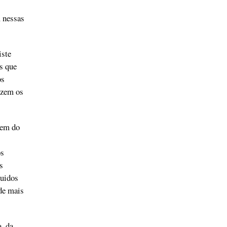
m nessas
iste
s que
os
izem os
gem do
os
s
quidos
de mais
, da