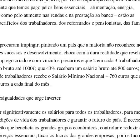
anto que temos pago pelos bens essenciais – alimentação, energia,
como pelo aumento nas rendas e na prestação ao banco – estão as
acrifícios dos trabalhadores, dos reformados e pensionistas, das famí
procuram impingir, pintando um país que a maioria não reconhece n
des sucessos e desenvolvimento, choca com a dura realidade que revel
prego criado é com vínculos precários e que 2 em cada 3 trabalhado
 bruto até 1000€; que 43% recebem um salário bruto até 800 euros;
de trabalhadores recebe o Salário Mínimo Nacional – 760 euros que 
ros a cada final do mês.
desigualdades que urge inverter.
 significativamente os salários para todos os trabalhadores, para m
dições de vida dos trabalhadores e garantir o futuro do país. É neces
ção que beneficia os grandes grupos económicos, controlar e reduzir 
erviços essenciais, taxar os lucros das grandes empresas, pôr os lucr