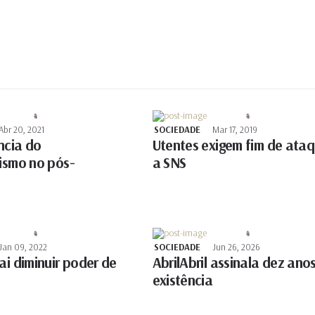
Abr 20, 2021
SOCIEDADE
Mar 17, 2019
ncia do
Utentes exigem fim de ata
vismo no pós-
a SNS
Jan 09, 2022
SOCIEDADE
Jun 26, 2026
ai diminuir poder de
AbrilAbril assinala dez ano
existência