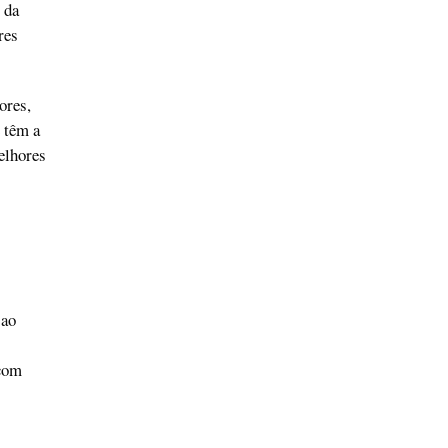
 da
res
ores,
 têm a
melhores
 ao
 com