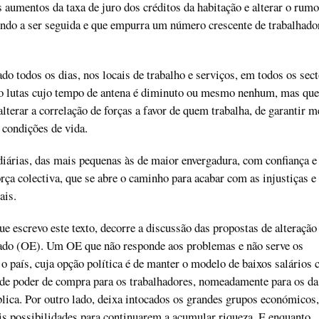
s aumentos da taxa de juro dos créditos da habitação e alterar o rumo
indo a ser seguida e que empurra um número crescente de trabalhado
do todos os dias, nos locais de trabalho e serviços, em todos os sect
ão lutas cujo tempo de antena é diminuto ou mesmo nenhum, mas que
alterar a correlação de forças a favor de quem trabalha, de garantir 
e condições de vida.
diárias, das mais pequenas às de maior envergadura, com confiança e
rça colectiva, que se abre o caminho para acabar com as injustiças e
ais.
escrevo este texto, decorre a discussão das propostas de alteração
do (OE). Um OE que não responde aos problemas e não serve os
o país, cuja opção política é de manter o modelo de baixos salários
 de poder de compra para os trabalhadores, nomeadamente para os da
ica. Por outro lado, deixa intocados os grandes grupos económicos,
s possibilidades para continuarem a acumular riqueza. E enquanto