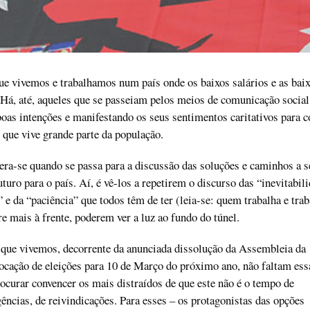
e vivemos e trabalhamos num país onde os baixos salários e as bai
Há, até, aqueles que se passeiam pelos meios de comunicação social
boas intenções e manifestando os seus sentimentos caritativos para 
m que vive grande parte da população.
era-se quando se passa para a discussão das soluções e caminhos a s
turo para o país. Aí, é vê-los a repetirem o discurso das “inevitabil
 e da “paciência” que todos têm de ter (leia-se: quem trabalha e trab
e mais à frente, poderem ver a luz ao fundo do túnel.
 que vivemos, decorrente da anunciada dissolução da Assembleia da
ocação de eleições para 10 de Março do próximo ano, não faltam ess
curar convencer os mais distraídos de que este não é o tempo de
gências, de reivindicações. Para esses – os protagonistas das opções