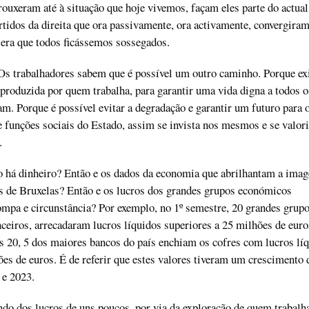
trouxeram até à situação que hoje vivemos, façam eles parte do actual
rtidos da direita que ora passivamente, ora activamente, convergira
era que todos ficássemos sossegados.
Os trabalhadores sabem que é possível um outro caminho. Porque ex
, produzida por quem trabalha, para garantir uma vida digna a todos o
am. Porque é possível evitar a degradação e garantir um futuro para 
e funções sociais do Estado, assim se invista nos mesmos e se valor
s.
 há dinheiro? Então e os dados da economia que abrilhantam a ima
s de Bruxelas? Então e os lucros dos grandes grupos económicos
mpa e circunstância? Por exemplo, no 1º semestre, 20 grandes grup
ceiros, arrecadaram lucros líquidos superiores a 25 milhões de euro
es 20, 5 dos maiores bancos do país enchiam os cofres com lucros lí
ões de euros. É de referir que estes valores tiveram um crescimento 
 e 2023.
ndo dos lucros de uns poucos, por via da exploração de quem trabalha