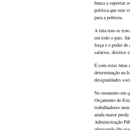
banca a suportar o
política que tem v
para a pobreza.
A luta tem-se trava
em todo o país. S
força e o poder de 
salários, direitos 
É com estas lutas 
determinação na fo
desigualdades soci
No momento em que 
Orçamento do Esta
trabalhadores nem 
ainda maior perda
Administração Públ
oferecendo-lhe mai