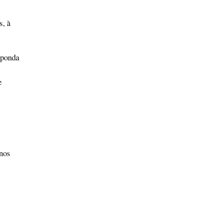
s, à
sponda
e
 nos