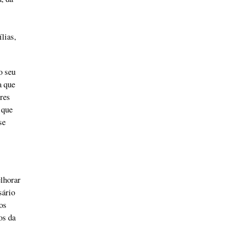
lias,
o seu
a que
res
 que
se
elhorar
sário
os
os da