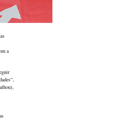
xas
com a
eguir
idades”,
alhou),
as