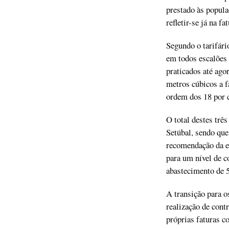
prestado às popul
refletir-se já na f
Segundo o tarifári
em todos escalões 
praticados até ago
metros cúbicos a f
ordem dos 18 por c
O total destes trê
Setúbal, sendo que
recomendação da ent
para um nível de c
abastecimento de 5
A transição para 
realização de cont
próprias faturas c