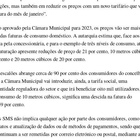
ações, mas também em reduzir os preços com um novo tarifário que v
atura do mês de janeiro”.
o aprovado pela Câmara Municipal para 2023, os preços vão ser mais
das faturas de consumo doméstico. A autarquia estima que, face aos
ra pela concessionária, e para o exemplo de três níveis de consumo, a
aturação apresente reduções de preço de 21 por cento, 10 metros cúb
ento e 20 metros cúbicos de 20 por cento.
s escalões abrange cerca de 90 por cento dos consumidores do concel
 a Câmara Municipal vai introduzir, ainda, a tarifa social, uma
idade reguladora do setor e que irá beneficiar oito mil utilizadores,
onsumo de 10 metros cúbicos, significa uma descida na fatura do
9 por cento.
os SMS não implica qualquer ação por parte dos consumidores, como
ratos e atualização de dados ou de métodos de pagamentos, sendo que
ontinuam a ser remetidas por correio eletrónico ou postal, mediante 