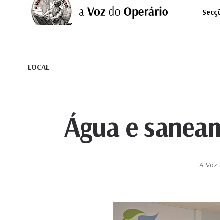
Secç
LOCAL
Água e saneam
A Voz 