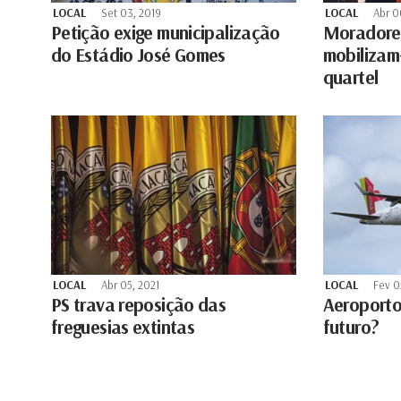
LOCAL
Set 03, 2019
LOCAL
Abr 0
Petição exige municipalização
Moradore
do Estádio José Gomes
mobilizam
quartel
LOCAL
Abr 05, 2021
LOCAL
Fev 0
PS trava reposição das
Aeroporto
freguesias extintas
futuro?