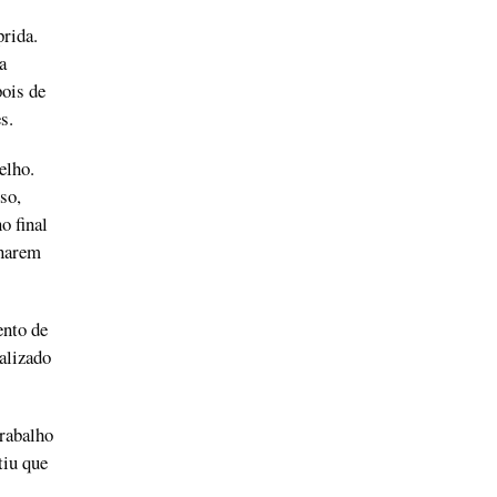
rida.
a
pois de
s.
elho.
so,
o final
onarem
ento de
alizado
trabalho
tiu que