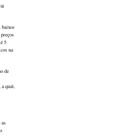
ai
 baixos
 preços
té 5
icos na
ho de
 a qual,
 as
as