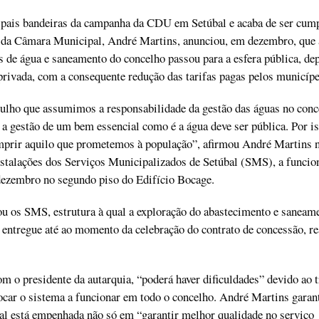
ipais bandeiras da campanha da CDU em Setúbal e acaba de ser cump
e da Câmara Municipal, André Martins, anunciou, em dezembro, que 
s de água e saneamento do concelho passou para a esfera pública, de
privada, com a consequente redução das tarifas pagas pelos municípe
ulho que assumimos a responsabilidade da gestão das águas no conc
 gestão de um bem essencial como é a água deve ser pública. Por is
mprir aquilo que prometemos à população”, afirmou André Martins n
nstalações dos Serviços Municipalizados de Setúbal (SMS), a funci
dezembro no segundo piso do Edifício Bocage.
ou os SMS, estrutura à qual a exploração do abastecimento e saneam
 entregue até ao momento da celebração do contrato de concessão, re
m o presidente da autarquia, “poderá haver dificuldades” devido ao 
car o sistema a funcionar em todo o concelho. André Martins garan
l está empenhada não só em “garantir melhor qualidade no serviço