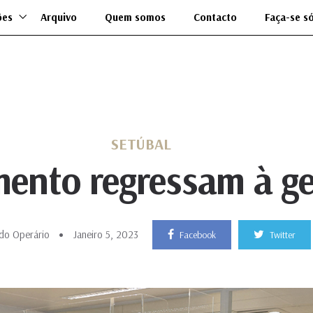
ões
Arquivo
Quem somos
Contacto
Faça-se s
SETÚBAL
ento regressam à ge
do Operário
Janeiro 5, 2023
Facebook
Twitter