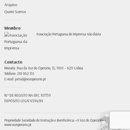
Arquivo
Quem Somos
Membro
Associação Portuguesa de Imprensa não diária
Contacto
Morada:
Rua da Voz do Operário, 13, 1100 – 620 Lisboa
Telefone:
218 862 155
E-mail:
jornal@vozoperario.pt
N.º DE REGISTO NA ERC
107759
DEPÓSITO LEGAl
6394/84
Propriedade
Sociedade de Instrução e Benificência «A Voz do Operário» •
www.vozoperario.pt