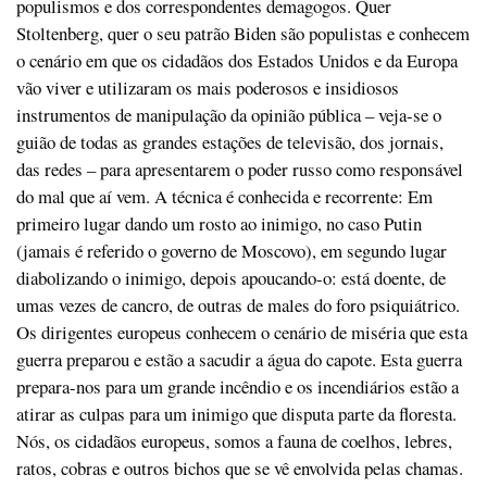
populismos e dos correspondentes demagogos. Quer
Stoltenberg, quer o seu patrão Biden são populistas e conhecem
o cenário em que os cidadãos dos Estados Unidos e da Europa
vão viver e utilizaram os mais poderosos e insidiosos
instrumentos de manipulação da opinião pública – veja-se o
guião de todas as grandes estações de televisão, dos jornais,
das redes – para apresentarem o poder russo como responsável
do mal que aí vem. A técnica é conhecida e recorrente: Em
primeiro lugar dando um rosto ao inimigo, no caso Putin
(jamais é referido o governo de Moscovo), em segundo lugar
diabolizando o inimigo, depois apoucando-o: está doente, de
umas vezes de cancro, de outras de males do foro psiquiátrico.
Os dirigentes europeus conhecem o cenário de miséria que esta
guerra preparou e estão a sacudir a água do capote. Esta guerra
prepara-nos para um grande incêndio e os incendiários estão a
atirar as culpas para um inimigo que disputa parte da floresta.
Nós, os cidadãos europeus, somos a fauna de coelhos, lebres,
ratos, cobras e outros bichos que se vê envolvida pelas chamas.