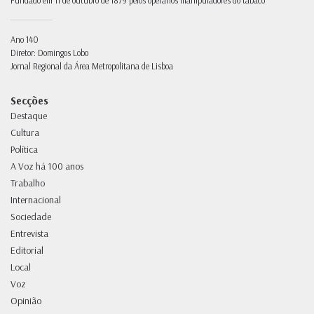
Fundado em 11 de outubro de 1879 pelos operários manipuladores do tabaco
Ano 140
Diretor: Domingos Lobo
Jornal Regional da Área Metropolitana de Lisboa
Secções
Destaque
Cultura
Política
A Voz há 100 anos
Trabalho
Internacional
Sociedade
Entrevista
Editorial
Local
Voz
Opinião