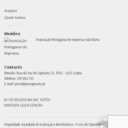
Arquivo
Quem Somos
Membro
Associação Portuguesa de Imprensa não diária
Contacto
Morada:
Rua da Voz do Operário, 13, 1100 – 620 Lisboa
Telefone:
218 862 155
E-mail:
jornal@vozoperario.pt
N.º DE REGISTO NA ERC
107759
DEPÓSITO LEGAl
6394/84
Propriedade
Sociedade de Instrução e Benificência «A Voz do Operário» •