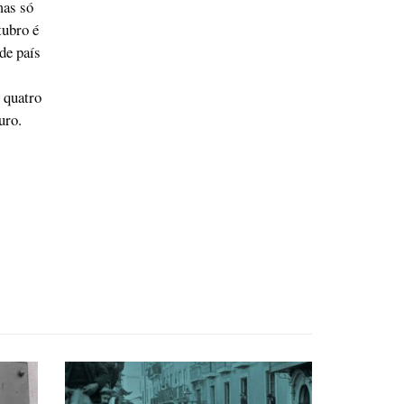
mas só
tubro é
de país
 quatro
uro.