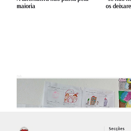
maioria
os deixar
Pub.
Secções