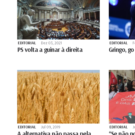
EDITORIAL
Dez 03, 2021
EDITORIAL
F
PS volta a guinar à direita
Gringo, g
EDITORIAL
Jul 09, 2019
EDITORIAL
J
A alternativa não passa pela
“Se não n