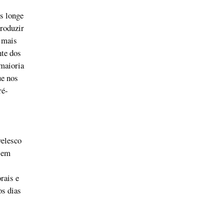
is longe
roduzir
 mais
nte dos
 maioria
ue nos
ré-
velesco
, em
rais e
os dias