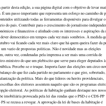
a partir desta edição, a sua página digital com o objetivo de levar ma
. É um passo importante que representa um esforço no caminho de p
nteúdos utilizando todas as ferramentas disponíveis para divulgar o
ário do país. Contribuir para o crescimento do jornalismo independe
nómicos e financeiros e alinhado com os interesses e aspirações da
 dever democrático em tempos cada vez mais sombrios. À medida q
ubro vai ficando cada vez mais claro que há quem queira fazer da p
 um vazio de propostas políticas. Não é novidade mas as eleições
em, outra vez, condenadas pela imprensa a ser mais uma corrida de
iro-ministro do que um plebiscito que serve para eleger deputados à
blica. Percebe-se o truque. Importa fazer das eleições um circo no
balanço do que fez cada partido no parlamento e que gire, sobretudo
ulanização da política. Mais do que líderes ou heróis providenciais,
escolhas dos eleitores assentem naquilo que são os programas eleito
 opção eleitoral. As políticas de habitação ganham destaque nos noss
be imobiliária provocada pela lei das rendas que o PSD e o CDS-PP
PS se recusa a revogar. A aprovação da lei de bases da habitação é