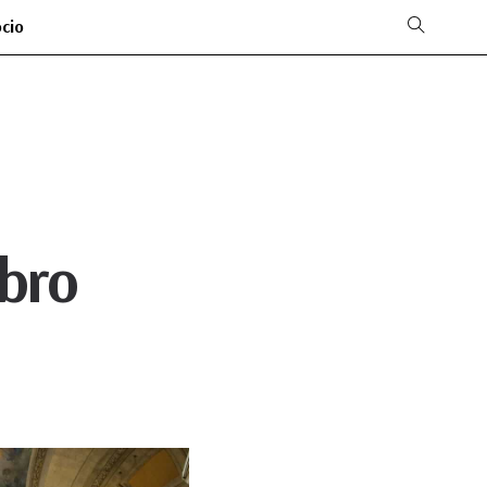
ócio
ubro