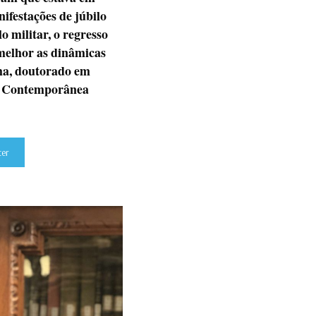
festações de júbilo
o militar, o regresso
 melhor as dinâmicas
ha, doutorado em
ria Contemporânea
ter