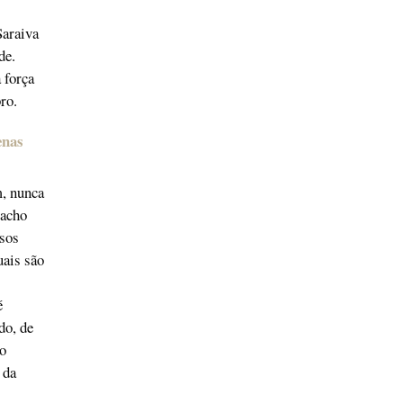
Saraiva
de.
 força
ro.
enas
m, nunca
 acho
osos
uais são
é
do, de
o
 da