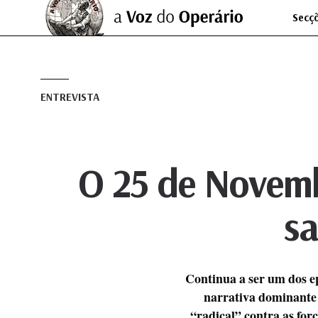
Secç
ENTREVISTA
O 25 de Novemb
sa
Continua a ser um dos ep
narrativa dominante 
“radical” contra as for