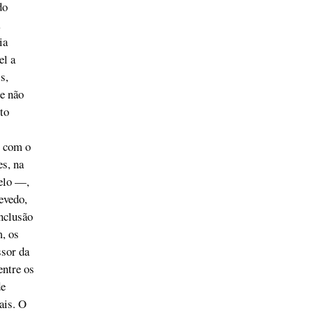
do
ia
el a
s,
e não
to
o com o
es, na
telo —,
evedo,
nclusão
, os
ssor da
entre os
de
ais. O