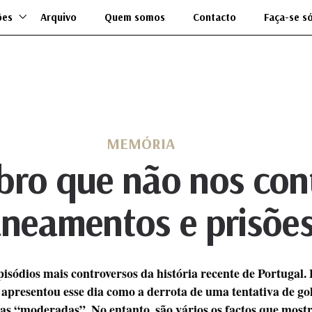
ões
Arquivo
Quem somos
Contacto
Faça-se s
MEMÓRIA
ro que não nos con
neamentos e prisõe
isódios mais controversos da história recente de Portugal.
apresentou esse dia como a derrota de uma tentativa de go
ças “moderadas”. No entanto, são vários os factos que mos