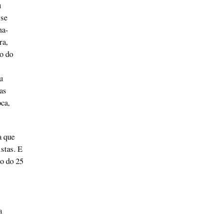
u
 se
ma-
ra,
o do
u
as
oca,
a que
stas. E
no do 25
a