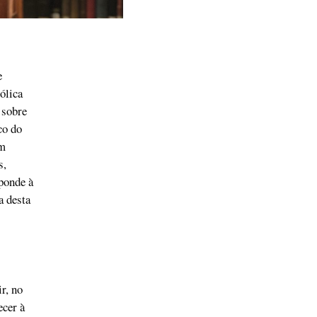
e
ólica
 sobre
co do
em
s,
ponde à
a desta
r, no
ecer à