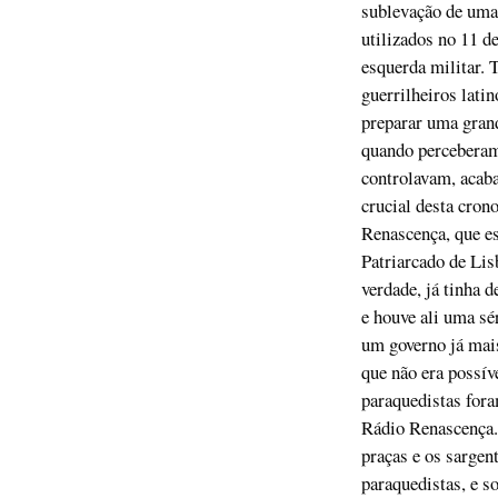
sublevação de uma 
utilizados no 11 d
esquerda militar.
guerrilheiros lati
preparar uma grand
quando perceberam
controlavam, acaba
crucial desta cron
Renascença, que es
Patriarcado de Lis
verdade, já tinha 
e houve ali uma sé
um governo já mais
que não era possív
paraquedistas fora
Rádio Renascença. 
praças e os sargen
paraquedistas, e s