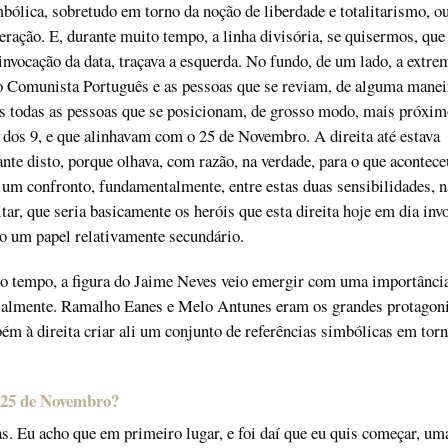
bólica, sobretudo em torno da noção de liberdade e totalitarismo, o
ração. E, durante muito tempo, a linha divisória, se quisermos, que
 invocação da data, traçava a esquerda. No fundo, de um lado, a extre
o Comunista Português e as pessoas que se reviam, de alguma manei
is todas as pessoas que se posicionam, de grosso modo, mais próxim
dos 9, e que alinhavam com o 25 de Novembro. A direita até estava
ante disto, porque olhava, com razão, na verdade, para o que acontece
um confronto, fundamentalmente, entre estas duas sensibilidades, n
itar, que seria basicamente os heróis que esta direita hoje em dia inv
o um papel relativamente secundário.
 tempo, a figura do Jaime Neves veio emergir com uma importânci
cialmente. Ramalho Eanes e Melo Antunes eram os grandes protagoni
ém à direita criar ali um conjunto de referências simbólicas em tor
o 25 de Novembro?
s. Eu acho que em primeiro lugar, e foi daí que eu quis começar, um