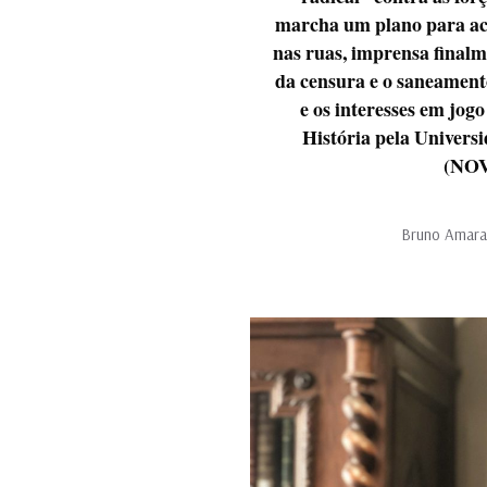
marcha um plano para aca
nas ruas, imprensa finalme
da censura e o saneamento
e os interesses em jo
História pela Univers
(NOV
Bruno Amaral