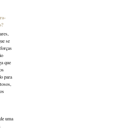
ra-
o?
ares,
ue se
 forças
ão
ga que
os
do para
tosos,
ros
 de uma
à