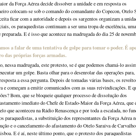
ior da Força Aérea decide dissolver a unidade e em resposta os
meiro colocam-se sob o comando do comandante do Copecon, Otelo 
ceita ficar com a autoridade e depois os sargentos organizam a unida
ais, os paraquedistas continuam a ser uma tropa de excelência, uma
e preparada. E é isso que acontece na madrugada do dia 25 de novemb
amos a falar de uma tentativa de golpe para tomar o poder. É ap
ro das próprias forças armadas.
o, nessa madrugada, este protesto, se é que podemos chamá-lo assi
 executar um golpe. Basta olhar para o desenrolar das operações para,
resposta a essa pergunta. Depois de tomadas várias bases, os revolt
va e começam a emitir comunicados com as suas reivindicações. E q
ções? Bom, que se bloqueie qualquer processo de dissolução dos
fastamento imediato do Chefe de Estado-Maior da Força Aérea, que 
elo que aconteceu na Rádio Renascença e por toda a escalada, no fun
s paraquedistas, a substituição dos representantes da Força Aérea n
ução e o cancelamento do afastamento do Otelo Saraiva de Carvalho
isboa. E é aí, neste último ponto, que o protesto dos paraquedistas