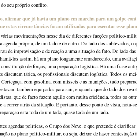
do seu próprio conflito.
o, afirmar que já havia um plano em marcha para um golpe cont
que estas circunstâncias foram utilizadas para executar esse plan
várias movimentações nesse dia de diferentes facções politico-milit
 agenda própria, de um lado e de outro. Do lado dos sublevados, o q
rau de improvisação e de reação a uma situação de fato. Do lado das
hamá-las assim, há um plano longamente amadurecido, uma avaliaç
 constituição de forças, uma preparação logística. Há uma frase anti
s discutem tática, os profissionais discutem logística. Todos os mei
 Cortegaça, com gasolina, com mísseis e as munições, tudo prepara
estavam também equipados para sair, enquanto que do lado dos revol
distas, que de facto fazem aquilo com muita eficiência, todos os out
a correr atrás da situação. E portanto, desse ponto de vista, nota-se
reparação está toda de um lado, quase toda de um lado.
ntes agendas políticas, o Grupo dos Nove, o que pretende é clarificar
uação no plano político-militar, ou seja, deixar de haver contestação 