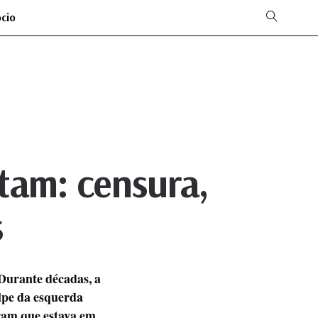
ócio
tam: censura,
s
 Durante décadas, a
lpe da esquerda
tram que estava em