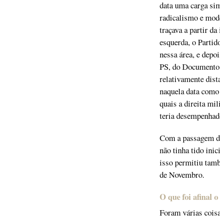
data uma carga sim
radicalismo e mode
traçava a partir da
esquerda, o Partid
nessa área, e depo
PS, do Documento 
relativamente dist
naquela data como 
quais a direita mil
teria desempenhad
Com a passagem do
não tinha tido ini
isso permitiu tamb
de Novembro.
O que foi afinal 
Foram várias coisa