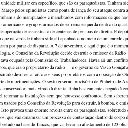
unidade militar em específico, que são os paraquedistas. Tinham si
e Março pelos spinolistas como ponta de lança do seu ataque contra a
 Tinham sido manipulados e manobrados com informações de que hav
no-americanos e grupos armados de extrema esquerda dentro do quart
e operação de assassinato de centenas de pessoas de direita. E depoi
 que na verdade tinham sido ali apanhados no meio de um enredo qu
ram por parar de disparar. A 7 de novembro, e aqui é que é o momen
ologia, o Conselho da Revolução decide destruir o emissor da Rádio
tava ocupada pela Comissão de Trabalhadores. Havia ali um conflit
boa, que era o proprietário da rádio — e o governo de Vasco Gonçalv
decidido devolver a rádio aos seus proprietários com a oposição de O
rie de movimentações. O sexto governo provisório de Pinheiro de Az
 conservador, mais virado à direita, tinha basicamente chegado à co
el retomar as instalações sem que houvesse confrontos. Sem saberem
m usados pelo Conselho da Revolução para destruir, à bomba, o emi
Isto provoca uma enorme revolta entre os paraquedistas, sobretudo 
tos, que vão dinamizar um processo de contestação dentro do corpo 
obretudo na base de Tancos, que vai levar ao afastamento de 123 ofici