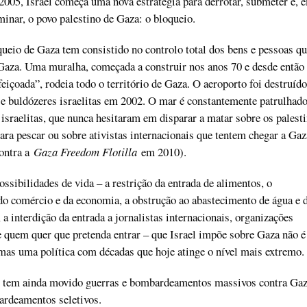
2005, Israel começa uma nova estratégia para derrotar, submeter e, 
minar, o povo palestino de Gaza: o bloqueio.
ueio de Gaza tem consistido no controlo total dos bens e pessoas qu
Gaza. Uma muralha, começada a construir nos anos 70 e desde então
eiçoada”, rodeia todo o território de Gaza. O aeroporto foi destruído
 buldózeres israelitas em 2002. O mar é constantemente patrulhado
 israelitas, que nunca hesitaram em disparar a matar sobre os palest
para pescar ou sobre ativistas internacionais que tentem chegar a Gaz
ontra a
Gaza Freedom Flotilla
em 2010).
ssibilidades de vida – a restrição da entrada de alimentos, o
o comércio e da economia, a obstrução ao abastecimento de água e 
 a interdição da entrada a jornalistas internacionais, organizações
 quem quer que pretenda entrar – que Israel impõe sobre Gaza não 
 mas uma política com décadas que hoje atinge o nível mais extremo.
l tem ainda movido guerras e bombardeamentos massivos contra Gaz
rdeamentos seletivos.