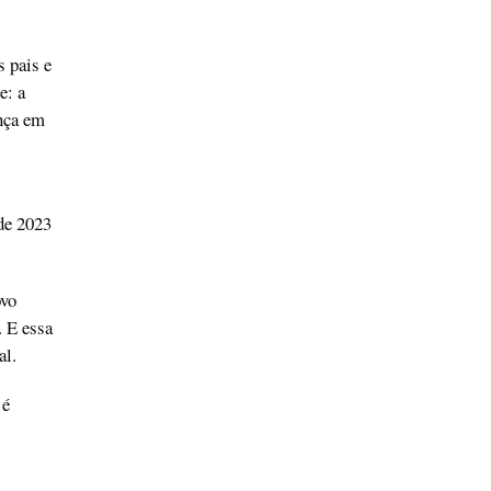
 pais e
e: a
nça em
de 2023
ovo
. E essa
al.
 é