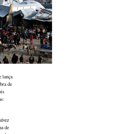
e lança
bra de
ois
as:
alvez
ha de