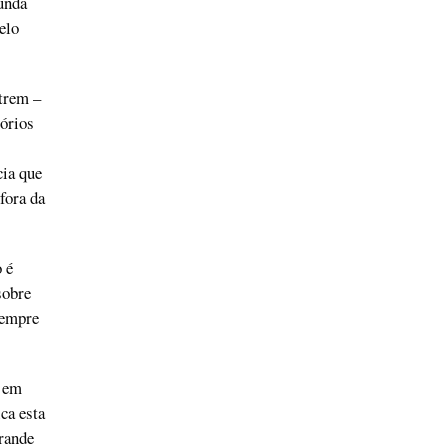
unda
elo
ntrem –
tórios
cia que
fora da
 é
sobre
sempre
a em
ca esta
rande