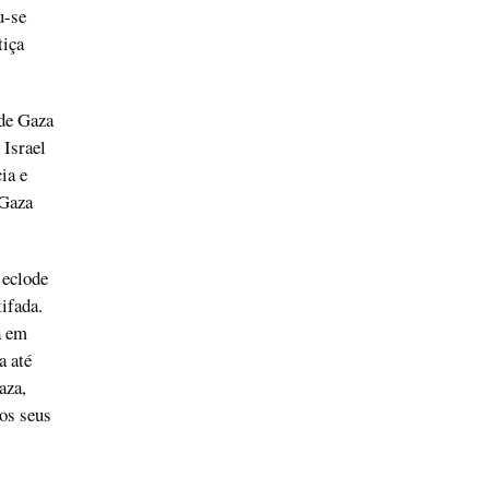
u-se
tiça
 de Gaza
 Israel
ia e
 Gaza
 eclode
ifada.
a em
a até
aza,
aos seus