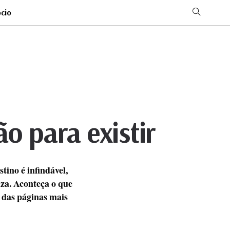
ócio
ão para existir
tino é infindável,
aza. Aconteça o que
 das páginas mais