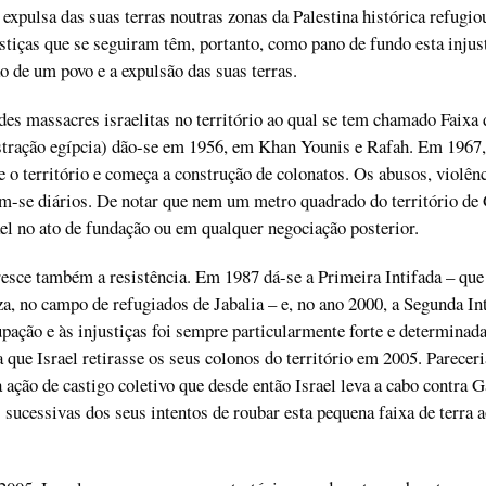
 expulsa das suas terras noutras zonas da Palestina histórica refugio
ustiças que se seguiram têm, portanto, como pano de fundo esta injus
ão de um povo e a expulsão das suas terras.
es massacres israelitas no território ao qual se tem chamado Faixa
stração egípcia) dão-se em 1956, em Khan Younis e Rafah. Em 1967,
 o território e começa a construção de colonatos. Os abusos, violênc
m-se diários. De notar que nem um metro quadrado do território de
rael no ato de fundação ou em qualquer negociação posterior.
sce também a resistência. Em 1987 dá-se a Primeira Intifada – que
, no campo de refugiados de Jabalia – e, no ano 2000, a Segunda Int
upação e às injustiças foi sempre particularmente forte e determinad
 que Israel retirasse os seus colonos do território em 2005. Pareceri
 ação de castigo coletivo que desde então Israel leva a cabo contra G
s sucessivas dos seus intentos de roubar esta pequena faixa de terra 