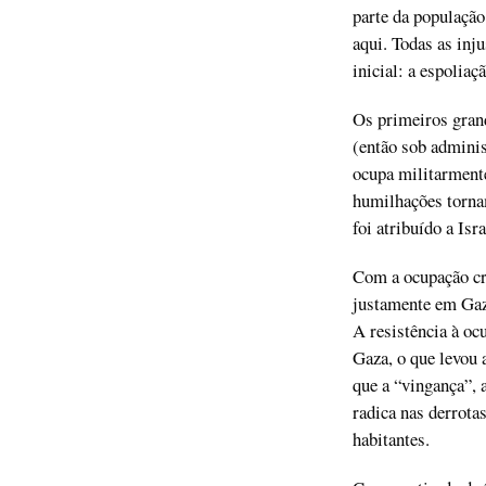
parte da população
aqui. Todas as inj
inicial: a espoliaç
Os primeiros grand
(então sob admini
ocupa militarmente
humilhações torna
foi atribuído a Is
Com a ocupação cre
justamente em Gaza
A resistência à oc
Gaza, o que levou a
que a “vingança”, a
radica nas derrota
habitantes.