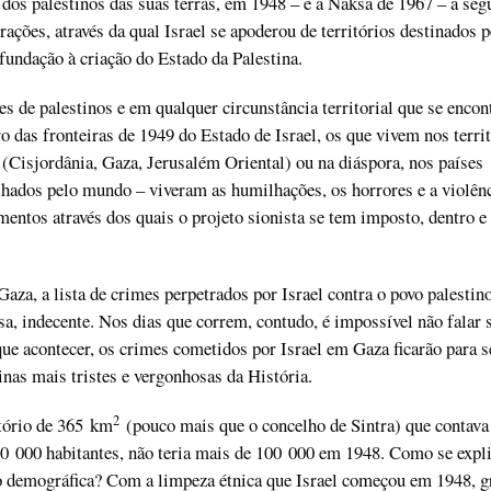
 dos palestinos das suas terras, em 1948 – e a Naksa de 1967 – a seg
ações, através da qual Israel se apoderou de territórios destinados p
 fundação à criação do Estado da Palestina.
es de palestinos e em qualquer circunstância territorial que se enco
o das fronteiras de 1949 do Estado de Israel, os que vivem nos terri
Cisjordânia, Gaza, Jerusalém Oriental) ou na diáspora, nos países
lhados pelo mundo – viveram as humilhações, os horrores e a violên
mentos através dos quais o projeto sionista se tem imposto, dentro e 
za, a lista de crimes perpetrados por Israel contra o povo palestino
osa, indecente. Nos dias que correm, contudo, é impossível não falar 
ue acontecer, os crimes cometidos por Israel em Gaza ficarão para 
as mais tristes e vergonhosas da História.
2
tório de 365 km
(pouco mais que o concelho de Sintra) que contav
0 000 habitantes, não teria mais de 100 000 em 1948. Como se expli
o demográfica? Com a limpeza étnica que Israel começou em 1948, g