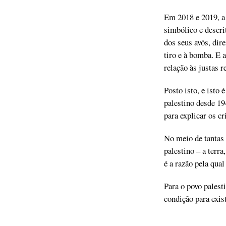
Em 2018 e 2019, a
simbólico e descri
dos seus avós, dir
tiro e à bomba. E
relação às justas 
Posto isto, e isto
palestino desde 19
para explicar os cr
No meio de tantas 
palestino – a terra
é a razão pela qua
Para o povo palesti
condição para exist