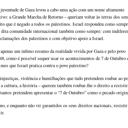
 juventude de Gaza levou a cabo uma ação com um nome altamente
tivo: a Grande Marcha de Retorno – queriam voltar às terras dos seus
eito que é negado a todos os palestinos. Israel respondeu como sempr
 a dita comunidade internacional também como sempre: com indifere
reclamações dos palestinos e com objetivo apoio a Israel.
 é apenas um ínfimo resumo da realidade vivida por Gaza e pelo povo
48, como é possível sequer usar os acontecimentos de 7 de Outubro 
imes que Israel pratica contra o povo palestino?
injustiças, violência e humilhações que tudo pretendem roubar ao p
, a cultura, a história – querem também roubar-lhe o direito a resistir
l tantos pretendem apresentar o “7 de Outubro” como o pecado origin
no, e enquanto não vir garantidos os seus direitos nacionais, resistir
ir.