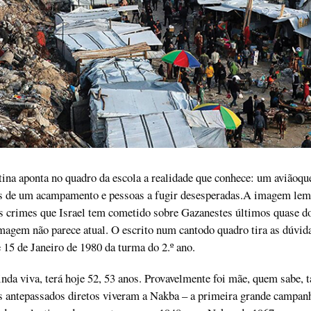
na aponta no quadro da escola a realidade que conhece: um aviãoqu
 de um acampamento e pessoas a fugir desesperadas.A imagem lem
s crimes que Israel tem cometido sobre Gazanestes últimos quase d
magem não parece atual. O escrito num cantodo quadro tira as dúvid
e 15 de Janeiro de 1980 da turma do 2.º ano.
inda viva, terá hoje 52, 53 anos. Provavelmente foi mãe, quem sabe, t
us antepassados diretos viveram a Nakba – a primeira grande campan