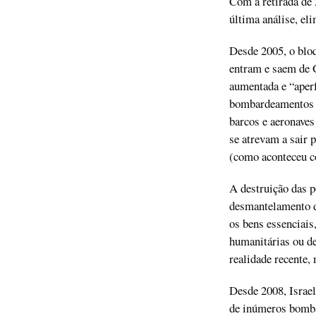
Com a retirada de 
última análise, eli
Desde 2005, o bloq
entram e saem de 
aumentada e “aperf
bombardeamentos e
barcos e aeronaves
se atrevam a sair 
(como aconteceu c
A destruição das po
desmantelamento d
os bens essenciais,
humanitárias ou de
realidade recente,
Desde 2008, Israe
de inúmeros bomba