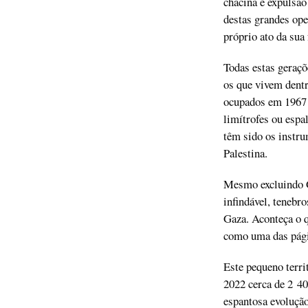
chacina e expulsão
destas grandes oper
próprio ato da sua
Todas estas geraçõ
os que vivem dentr
ocupados em 1967 (
limítrofes ou espa
têm sido os instru
Palestina.
Mesmo excluindo Ga
infindável, tenebr
Gaza. Aconteça o q
como uma das págin
Este pequeno terri
2022 cerca de 2 40
espantosa evoluçã