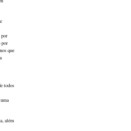
em
e
 por
 por
inos que
a
de todos
é uma
a, além