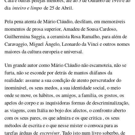
Caia e outras pelejas menores, até ao 5 de Outubro de 1910 e ao
dia
inteiro e limpo
de 25 de Abril.
Pela pena atenta de Mário Cláudio, desfilam, em memoráveis
momentos de prosa superior, Amadeu de Sousa Cardoso,
Guilhermina Suggia, a ceramista Rosa Ramalho, para além de
Caravaggio, Miguel Ângelo, Leonardo da Vinci e outros nomes
maiores da cultura europeia e universal.
Um grande autor como Mário Cláudio não escamoteia, não se
furta, não se esconde por detrás de mantos diáfanos da
realidade: assume a sua condição de atento perscrutador do
inominável, os seus medos, a sua identidade social, o meio
onde se move, os hábitos, os amigos, a família, os gostos, os
apelos do corpo e as inquisidoras formas de descriminalização,
as viagens, com Itália no bojo dos afectos, o confronto aberto
com os seus pares, os que admira e os que critica , os seus
métodos de escrita e o que nesse mister o convoca para as
tarefas árduas de
escreviver
. Tudo isto num livro soberbo, de