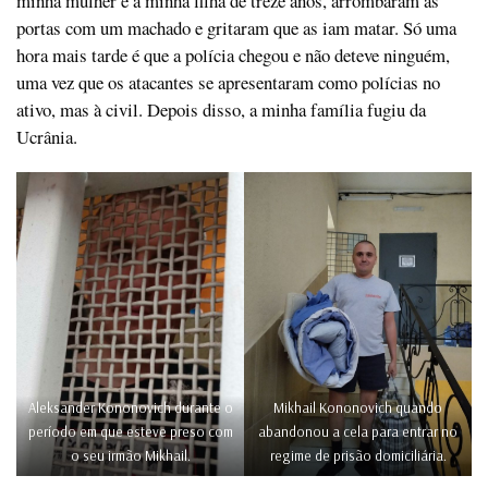
minha mulher e à minha filha de treze anos, arrombaram as
portas com um machado e gritaram que as iam matar. Só uma
hora mais tarde é que a polícia chegou e não deteve ninguém,
uma vez que os atacantes se apresentaram como polícias no
ativo, mas à civil. Depois disso, a minha família fugiu da
Ucrânia.
Aleksander Kononovich durante o
Mikhail Kononovich quando
período em que esteve preso com
abandonou a cela para entrar no
o seu irmão Mikhail.
regime de prisão domiciliária.