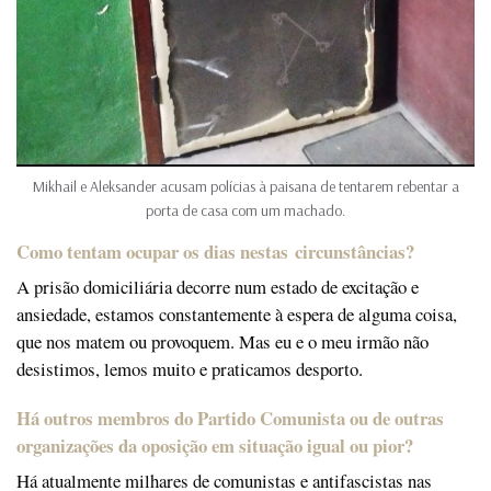
Mikhail e Aleksander acusam polícias à paisana de tentarem rebentar a
porta de casa com um machado.
Como tentam ocupar os dias nestas circunstâncias?
A prisão domiciliária decorre num estado de excitação e
ansiedade, estamos constantemente à espera de alguma coisa,
que nos matem ou provoquem. Mas eu e o meu irmão não
desistimos, lemos muito e praticamos desporto.
Há outros membros do Partido Comunista ou de outras
organizações da oposição em situação igual ou pior?
Há atualmente milhares de comunistas e antifascistas nas