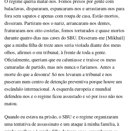
O regime queria matar-nos. Fomos presos por gente com
balaclavas, dispararam, espancaram-nos e arrastaram-nos para
fora sem sapatos e apenas com roupa de casa. Estão mortos,
disseram. Partiram-nos o nariz, arrancaram-nos dentes,
fraturaram-nos oito costelas, fomos torturados e quase mortos
durante quatro dias nas caves do SBU. Disseram-me [Mikhail]
que a minha filha de treze anos seria violada diante dos meus
olhos, afirmei-o em tribunal, à frente de toda a gente.
Oficialmente, queriam que eu caluniasse e traísse os meus
camaradas de partido, mas nós nunca o faríamos. Antes a
morte do que a desonra! Só nos levaram a tribunal e nos
puseram num centro de detenção preventiva porque houve um
escândalo internacional. A esquerda europeia e mundial
defendeu-nos e o regime ficou assustado e só por isso não nos
matou.
Quando eu estava na prisão, o SBU e o regime organizaram
uma tentativa de assassinato e um ataque à minha família, à