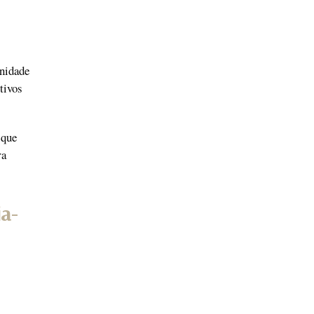
inidade
tivos
 que
ra
ia-