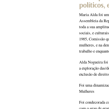
políticos,
Maria Alda foi uma
Assembleia da Rep
toda a sua amplitud
sociais, e cultura
1985, Comissão qu
mulheres, e na den
trabalho e enquant
Alda Nogueira foi 
a exploração das/d
exclusão de direit
Foi uma dinamizad
Mulheres
Foi condecorada c
com o grau de gran