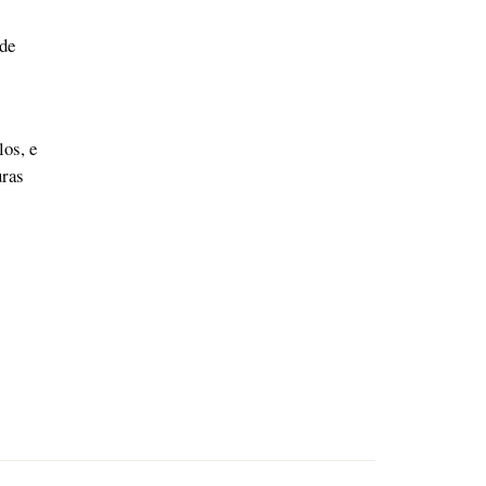
de
los, e
uras