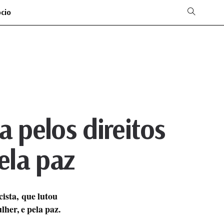
ócio
 pelos direitos
ela paz
cista, que lutou
her, e pela paz.