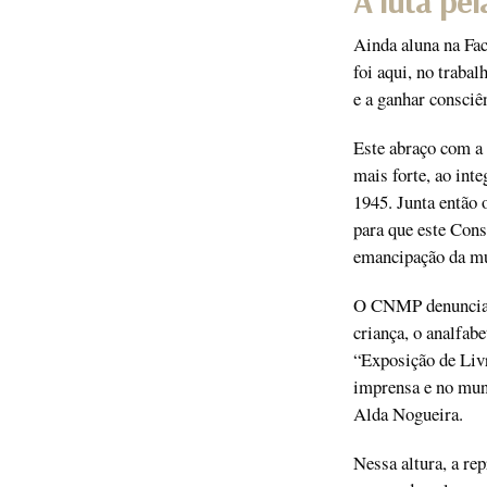
A luta pe
Ainda aluna na Fa
foi aqui, no traba
e a ganhar consciê
Este abraço com a 
mais forte, ao int
1945. Junta então 
para que este Cons
emancipação da mul
O CNMP denuncia ca
criança, o analfab
“Exposição de Liv
imprensa e no mun
Alda Nogueira.
Nessa altura, a re