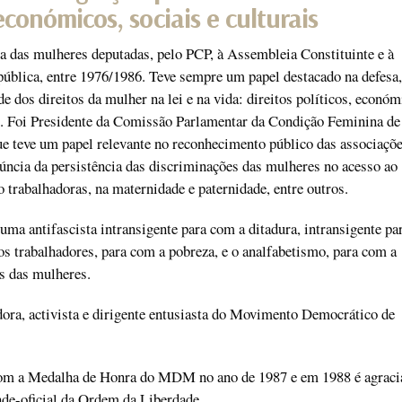
 económicos, sociais e culturais
 das mulheres deputadas, pelo PCP, à Assembleia Constituinte e à
ública, entre 1976/1986. Teve sempre um papel destacado na defesa
e dos direitos da mulher na lei e na vida: direitos políticos, económ
is. Foi Presidente da Comissão Parlamentar da Condição Feminina de
e teve um papel relevante no reconhecimento público das associaçõe
úncia da persistência das discriminações das mulheres no acesso ao
o trabalhadoras, na maternidade e paternidade, entre outros.
uma antifascista intransigente para com a ditadura, intransigente p
os trabalhadores, para com a pobreza, e o analfabetismo, para com a
os das mulheres.
ora, activista e dirigente entusiasta do Movimento Democrático de
om a Medalha de Honra do MDM no ano de 1987 e em 1988 é agraci
de-oficial da Ordem da Liberdade.