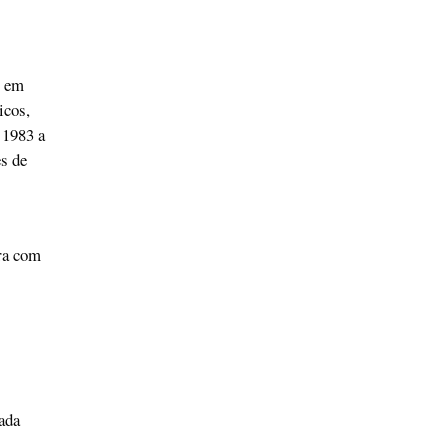
, em
icos,
 1983 a
s de
ara com
ada