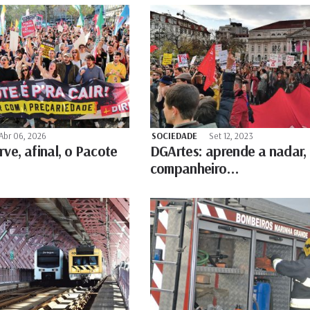
Abr 06, 2026
SOCIEDADE
Set 12, 2023
ve, afinal, o Pacote
DGArtes: aprende a nadar,
companheiro…