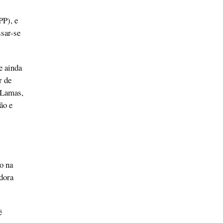
PP), e
ssar-se
e ainda
r de
 Lamas,
ão e
o na
adora
é