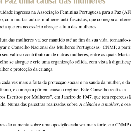
la Paz uma causa das mulheres
culdade ingressa na Associação Feminina Portuguesa para a Paz (AF
lho, com muitas outras mulheres anti-fascistas, que começou a intere
ncia que era necessário abraçar a luta das mulheres.
luta das mulheres vai ser mantido até ao fim da sua vida, tornando-s
egrar o Conselho Nacional das Mulheres Portuguesas- CNMP, a parti
o seu valioso contributo ao de outras mulheres, entre as quais Maria
elho se alargue e crie uma organização sólida, com vista à dignificaç
her e protecção da criança.
da vez mais a falta de protecção social e na saúde da mulher, e da
etismo, e começa a pôr em causa o regime. Este Conselho realiza a
ros Escritos por Mulheres”, em Janeiro de 1947, que tem repercussã
do. Numa das palestras realizadas sobre
A ciência e a mulher
, é or
pressão aumenta sobre uma oposição cada vez mais forte, e o CNMP 