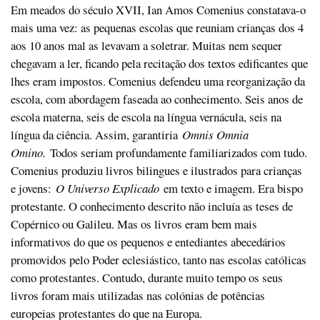
Em meados do século XVII, Ian Amos Comenius constatava-o
mais uma vez: as pequenas escolas que reuniam crianças dos 4
aos 10 anos mal as levavam a soletrar. Muitas nem sequer
chegavam a ler, ficando pela recitação dos textos edificantes que
lhes eram impostos. Comenius defendeu uma reorganização da
escola, com abordagem faseada ao conhecimento. Seis anos de
escola materna, seis de escola na língua vernácula, seis na
língua da ciência. Assim, garantiria
Omnis Omnia
Omino.
Todos seriam profundamente familiarizados com tudo.
Comenius produziu livros bilingues e ilustrados para crianças
e jovens:
O Universo Explicado
em texto e imagem. Era bispo
protestante. O conhecimento descrito não incluía as teses de
Copérnico ou Galileu. Mas os livros eram bem mais
informativos do que os pequenos e entediantes abecedários
promovidos pelo Poder eclesiástico, tanto nas escolas católicas
como protestantes. Contudo, durante muito tempo os seus
livros foram mais utilizadas nas colónias de potências
europeias protestantes do que na Europa.