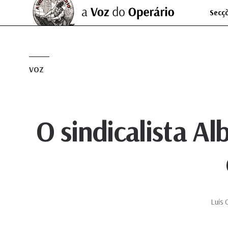
Secç
VOZ
O sindicalista Al
Luís 