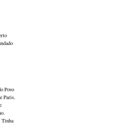
erto
undado
do Povo
e Paris.
e
ho.
. Tinha