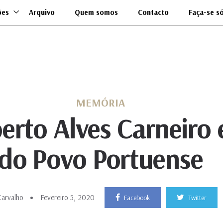
ões
Arquivo
Quem somos
Contacto
Faça-se s
MEMÓRIA
berto Alves Carneiro
do Povo Portuense
Carvalho
Fevereiro 5, 2020
Facebook
Twitter