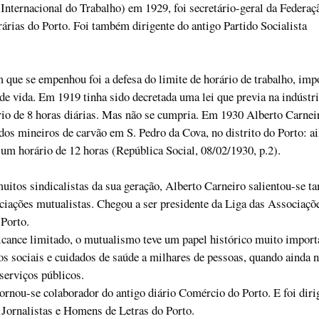
nternacional do Trabalho) em 1929, foi secretário-geral da Federaç
rias do Porto. Foi também dirigente do antigo Partido Socialista
que se empenhou foi a defesa do limite de horário de trabalho, imp
 de vida. Em 1919 tinha sido decretada uma lei que previa na indústri
io de 8 horas diárias. Mas não se cumpria. Em 1930 Alberto Carnei
dos mineiros de carvão em S. Pedro da Cova, no distrito do Porto: a
 um horário de 12 horas (República Social, 08/02/1930, p.2).
itos sindicalistas da sua geração, Alberto Carneiro salientou-se 
iações mutualistas. Chegou a ser presidente da Liga das Associaçõ
Porto.
ance limitado, o mutualismo teve um papel histórico muito import
s sociais e cuidados de saúde a milhares de pessoas, quando ainda 
 serviços públicos.
ornou-se colaborador do antigo diário Comércio do Porto. E foi diri
Jornalistas e Homens de Letras do Porto.