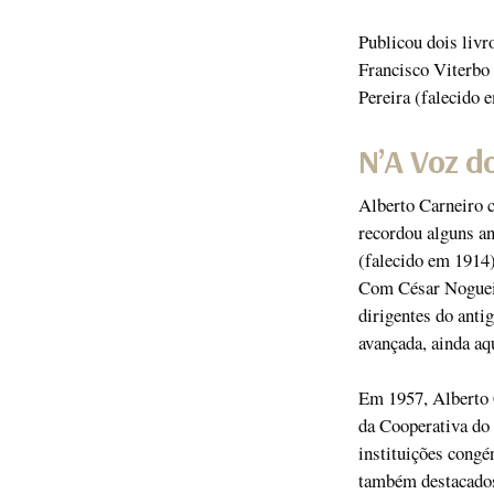
Publicou dois livr
Francisco Viterbo
Pereira (falecido 
N’A Voz d
Alberto Carneiro c
recordou alguns an
(falecido em 1914
Com César Nogueira
dirigentes do anti
avançada, ainda aq
Em 1957, Alberto C
da Cooperativa do
instituições cong
também destacados