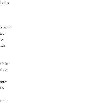
ão das
ortante
a e
ro
inda
também
es de
ante:
não
gente