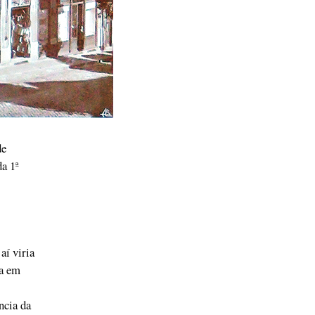
de
da 1ª
aí viria
ia em
ncia da