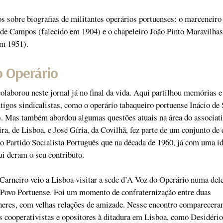
os sobre biografias de militantes operários portuenses: o marceneiro
 de Campos (falecido em 1904) e o chapeleiro João Pinto Maravilhas
em 1951).
o Operário
olaborou neste jornal já no final da vida. Aqui partilhou memórias e
tigos sindicalistas, como o operário tabaqueiro portuense Inácio de
). Mas também abordou algumas questões atuais na área do associat
, de Lisboa, e José Gíria, da Covilhã, fez parte de um conjunto de 
go Partido Socialista Português que na década de 1960, já com uma i
ui deram o seu contributo.
arneiro veio a Lisboa visitar a sede d’A Voz do Operário numa del
 Povo Portuense. Foi um momento de confraternização entre duas
éneres, com velhas relações de amizade. Nesse encontro comparecer
 cooperativistas e opositores à ditadura em Lisboa, como Desidéri