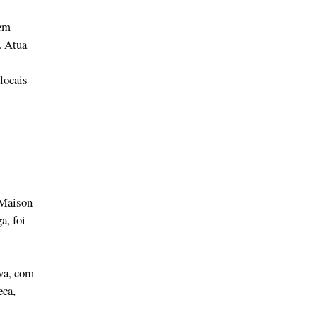
 em
. Atua
locais
 Maison
a, foi
va, com
eca,