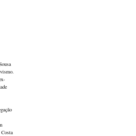
 Sousa
ivismo.
ex-
dade
egação
am
o Costa