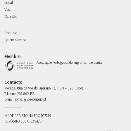
Local
Voz
Opinião
Arquivo
Quem Somos
Membro
Associação Portuguesa de Imprensa não diária
Contacto
Morada:
Rua da Voz do Operário, 13, 1100 – 620 Lisboa
Telefone:
218 862 155
E-mail:
jornal@vozoperario.pt
N.º DE REGISTO NA ERC
107759
DEPÓSITO LEGAl
6394/84