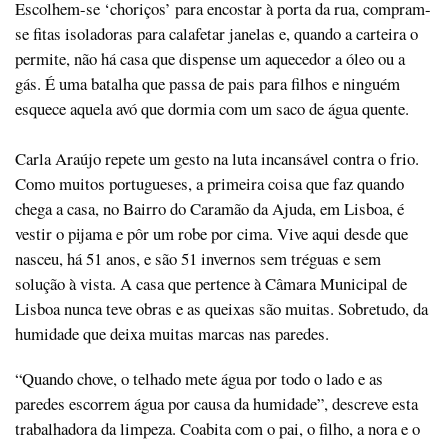
Escolhem-se ‘choriços’ para encostar à porta da rua, compram-
se fitas isoladoras para calafetar janelas e, quando a carteira o
permite, não há casa que dispense um aquecedor a óleo ou a
gás. É uma batalha que passa de pais para filhos e ninguém
esquece aquela avó que dormia com um saco de água quente.
Carla Araújo repete um gesto na luta incansável contra o frio.
Como muitos portugueses, a primeira coisa que faz quando
chega a casa, no Bairro do Caramão da Ajuda, em Lisboa, é
vestir o pijama e pôr um robe por cima. Vive aqui desde que
nasceu, há 51 anos, e são 51 invernos sem tréguas e sem
solução à vista. A casa que pertence à Câmara Municipal de
Lisboa nunca teve obras e as queixas são muitas. Sobretudo, da
humidade que deixa muitas marcas nas paredes.
“Quando chove, o telhado mete água por todo o lado e as
paredes escorrem água por causa da humidade”, descreve esta
trabalhadora da limpeza. Coabita com o pai, o filho, a nora e o