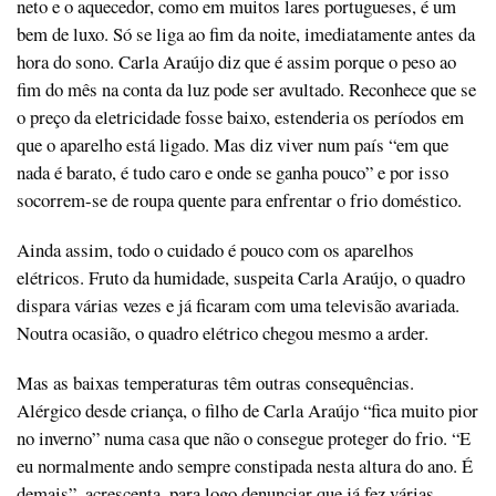
neto e o aquecedor, como em muitos lares portugueses, é um
bem de luxo. Só se liga ao fim da noite, imediatamente antes da
hora do sono. Carla Araújo diz que é assim porque o peso ao
fim do mês na conta da luz pode ser avultado. Reconhece que se
o preço da eletricidade fosse baixo, estenderia os períodos em
que o aparelho está ligado. Mas diz viver num país “em que
nada é barato, é tudo caro e onde se ganha pouco” e por isso
socorrem-se de roupa quente para enfrentar o frio doméstico.
Ainda assim, todo o cuidado é pouco com os aparelhos
elétricos. Fruto da humidade, suspeita Carla Araújo, o quadro
dispara várias vezes e já ficaram com uma televisão avariada.
Noutra ocasião, o quadro elétrico chegou mesmo a arder.
Mas as baixas temperaturas têm outras consequências.
Alérgico desde criança, o filho de Carla Araújo “fica muito pior
no inverno” numa casa que não o consegue proteger do frio. “E
eu normalmente ando sempre constipada nesta altura do ano. É
demais”, acrescenta, para logo denunciar que já fez várias