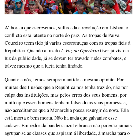
A’ hora a que escrevemos, suffocada a revolução em Lisboa, o
conflicto está latente no norte do paiz. As tropas de Paiva
Couceiro teem tido já varias escaramuças com as tropas fieis á
Republica. Quando a luz do
A Voz do Operário
tiver já visto a
luz da publicidade, já se devem ter travado rudes combates, e
talvez mesmo que a lucta tenha findado.
Quanto a nós, temos sempre mantido a mesma opinião. Por
muitas desillusões que a Republica nos tenha trazido, não por
culpa das instituições, mas pelos erros dos seus homens, por
muito que esses homens tenham falseado as suas promessas,
não acreditamos que a Monarchia possa resurgir de novo. Ella
está morta e bem morta. Não ha nada que galvanise esse
cadaver. Em redor da bandeira azul e branca não poderão jámais
agrupar-se as classes que aspiram á liberdade, á marcha para o