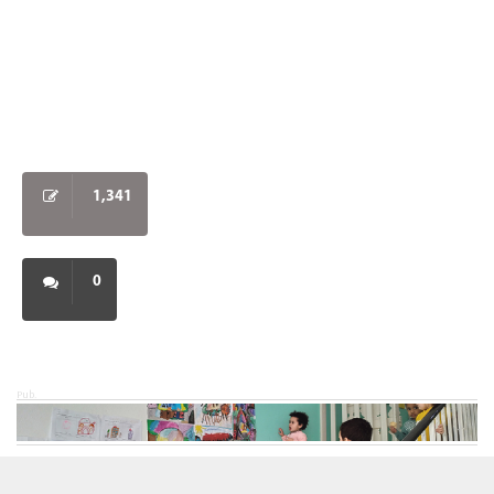
1,341
0
Pub.