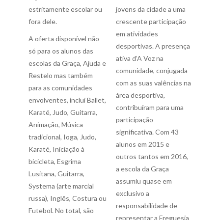
estritamente escolar ou
jovens da cidade a uma
fora dele.
crescente participação
em atividades
A oferta disponível não
desportivas. A presença
só para os alunos das
ativa d’A Voz na
escolas da Graça, Ajuda e
comunidade, conjugada
Restelo mas também
com as suas valências na
para as comunidades
área desportiva,
envolventes, inclui Ballet,
contribuíram para uma
Karaté, Judo, Guitarra,
participação
Animação, Música
significativa. Com 43
tradicional, Ioga, Judo,
alunos em 2015 e
Karaté, Iniciação à
outros tantos em 2016,
bicicleta, Esgrima
a escola da Graça
Lusitana, Guitarra,
assumiu quase em
Systema (arte marcial
exclusivo a
russa), Inglês, Costura ou
responsabilidade de
Futebol. No total, são
representar a Freguesia