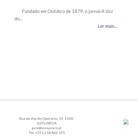
Fundado em Outubro de 1879, o jornal A Voz
do...
Ler mais...
Rua da Voz do Operario, 13 1100-
620 LISBOA
geral@vozoperario.pt
Tel: +351 218 862 155