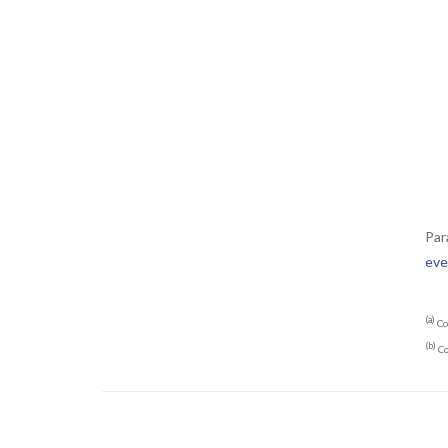
Par
eve
(a)
Co
(b)
C