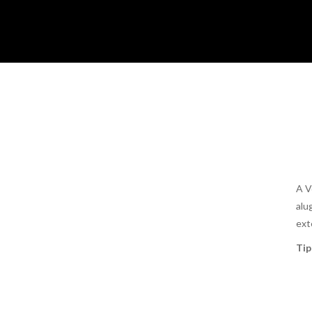
A V
alu
ext
Tip