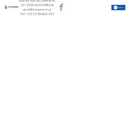
Rua da Voz do Operario,
13 1100-620 LISBOA
geral@vozoperario.pt
Tel: +351 218 862 155